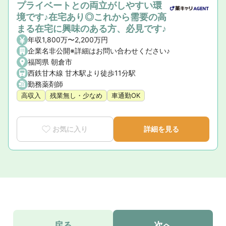
プライベートとの両立がしやすい環
境です♪在宅あり◎これから需要の高
まる在宅に興味のある方、必見です♪
年収1,800万〜2,200万円
企業名非公開※詳細はお問い合わせください♪
福岡県 朝倉市
西鉄甘木線 甘木駅より徒歩11分駅
勤務薬剤師
高収入
残業無し・少なめ
車通勤OK
お気に入り
詳細を見る
戻る
次へ