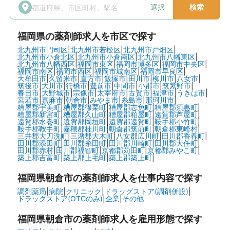
選択
検索
福岡県
の薬剤師求人を市区で探す
北九州市門司区
|
北九州市若松区
|
北九州市戸畑区
|
北九州市小倉北区
|
北九州市小倉南区
|
北九州市八幡東区
|
北九州市八幡西区
|
福岡市東区
|
福岡市博多区
|
福岡市中央区
|
福岡市南区
|
福岡市西区
|
福岡市城南区
|
福岡市早良区
|
大牟田市
|
久留米市
|
直方市
|
飯塚市
|
田川市
|
柳川市
|
八女市
|
筑後市
|
大川市
|
行橋市
|
豊前市
|
中間市
|
小郡市
|
筑紫野市
|
春日市
|
大野城市
|
宗像市
|
太宰府市
|
古賀市
|
福津市
|
うきは市
|
宮若市
|
嘉麻市
|
朝倉市
|
みやま市
|
糸島市
|
那珂川市
|
糟屋郡宇美町
|
糟屋郡篠栗町
|
糟屋郡志免町
|
糟屋郡須惠町
|
糟屋郡新宮町
|
糟屋郡久山町
|
糟屋郡粕屋町
|
遠賀郡芦屋町
|
遠賀郡水巻町
|
遠賀郡岡垣町
|
遠賀郡遠賀町
|
鞍手郡小竹町
|
鞍手郡鞍手町
|
嘉穂郡桂川町
|
朝倉郡筑前町
|
朝倉郡東峰村
|
三井郡大刀洗町
|
三潴郡大木町
|
八女郡広川町
|
田川郡香春町
|
田川郡添田町
|
田川郡糸田町
|
田川郡川崎町
|
田川郡大任町
|
田川郡赤村
|
田川郡福智町
|
京都郡苅田町
|
京都郡みやこ町
|
築上郡吉富町
|
築上郡上毛町
|
築上郡築上町
|
福岡県朝倉市の
薬剤師求人を仕事内容で探す
調剤薬局
|
病院
|
クリニック
|
ドラッグストア(調剤併設)
|
ドラッグストア(OTCのみ)
|
企業
|
その他
福岡県朝倉市の
薬剤師求人を雇用形態で探す