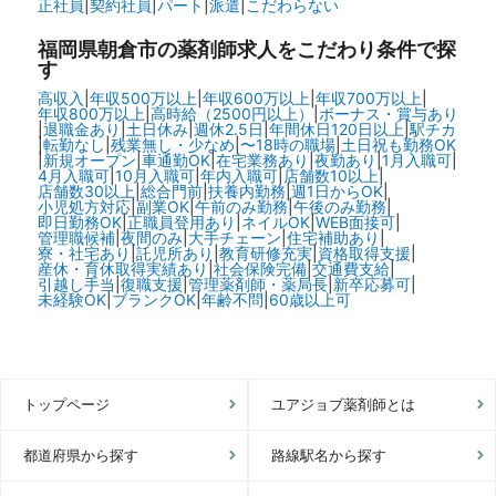
正社員
|
契約社員
|
パート
|
派遣
|
こだわらない
福岡県朝倉市の
薬剤師求人をこだわり条件で探
す
高収入
|
年収500万以上
|
年収600万以上
|
年収700万以上
|
年収800万以上
|
高時給（2500円以上）
|
ボーナス・賞与あり
|
退職金あり
|
土日休み
|
週休2.5日
|
年間休日120日以上
|
駅チカ
|
転勤なし
|
残業無し・少なめ
|
〜18時の職場
|
土日祝も勤務OK
|
新規オープン
|
車通勤OK
|
在宅業務あり
|
夜勤あり
|
1月入職可
|
4月入職可
|
10月入職可
|
年内入職可
|
店舗数10以上
|
店舗数30以上
|
総合門前
|
扶養内勤務
|
週1日からOK
|
小児処方対応
|
副業OK
|
午前のみ勤務
|
午後のみ勤務
|
即日勤務OK
|
正職員登用あり
|
ネイルOK
|
WEB面接可
|
管理職候補
|
夜間のみ
|
大手チェーン
|
住宅補助あり
|
寮・社宅あり
|
託児所あり
|
教育研修充実
|
資格取得支援
|
産休・育休取得実績あり
|
社会保険完備
|
交通費支給
|
引越し手当
|
復職支援
|
管理薬剤師・薬局長
|
新卒応募可
|
未経験OK
|
ブランクOK
|
年齢不問
|
60歳以上可
トップページ
ユアジョブ薬剤師とは
都道府県から探す
路線駅名から探す