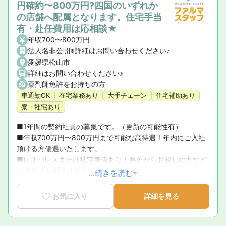
円確約〜800万円?四国のいずれか
の店舗へ配属となります。住宅手当
有・赴任費用は応相談★
年収700〜800万円
法人名非公開※詳細はお問い合わせください♪
愛媛県松山市
詳細はお問い合わせください♪
薬剤師免許をお持ちの方
車通勤OK
在宅業務あり
大手チェーン
住宅補助あり
寮・社宅あり
■1年間の契約社員の募集です。（更新の可能性有）

■年収700万円〜800万円まで可能な高待遇！年内にご入社
頂ける方優遇いたします。

■レオパレスまたは社宅準備あり！県外からお越しの方など
赴任費用も相談可能です。
...続きを読む
お気に入り
詳細を見る