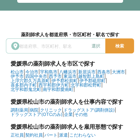
薬剤師求人を都道府県・市区町村・駅名で探す
選択
検索
愛媛県
の薬剤師求人を市区で探す
松山市
|
今治市
|
宇和島市
|
八幡浜市
|
新居浜市
|
西条市
|
大洲市
|
伊予市
|
四国中央市
|
西予市
|
東温市
|
越智郡上島町
|
上浮穴郡久万高原町
|
伊予郡松前町
|
伊予郡砥部町
|
喜多郡内子町
|
西宇和郡伊方町
|
北宇和郡松野町
|
北宇和郡鬼北町
|
南宇和郡愛南町
|
愛媛県松山市の
薬剤師求人を仕事内容で探す
調剤薬局
|
病院
|
クリニック
|
ドラッグストア(調剤併設)
|
ドラッグストア(OTCのみ)
|
企業
|
その他
愛媛県松山市の
薬剤師求人を雇用形態で探す
正社員
|
契約社員
|
パート
|
派遣
|
こだわらない