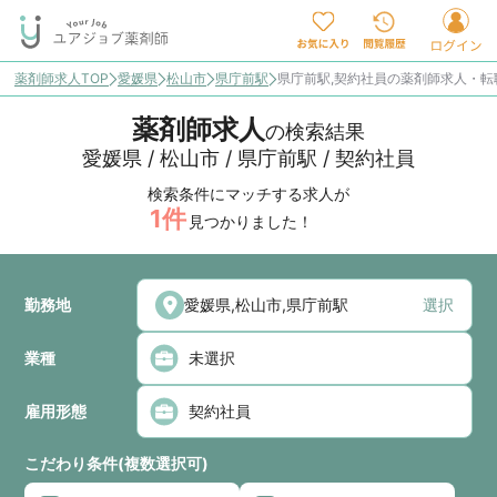
薬剤師求人TOP
愛媛県
松山市
県庁前駅
県庁前駅,契約社員の薬剤師求人・転
薬剤師求人
の検索結果
愛媛県 / 松山市 / 県庁前駅 / 契約社員
検索条件にマッチする求人が
1
件
見つかりました！
勤務地
選択
業種
雇用形態
こだわり条件(複数選択可)