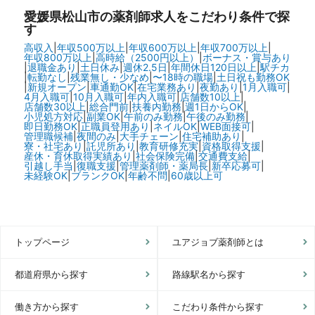
愛媛県松山市の
薬剤師求人をこだわり条件で探
す
高収入
|
年収500万以上
|
年収600万以上
|
年収700万以上
|
年収800万以上
|
高時給（2500円以上）
|
ボーナス・賞与あり
|
退職金あり
|
土日休み
|
週休2.5日
|
年間休日120日以上
|
駅チカ
|
転勤なし
|
残業無し・少なめ
|
〜18時の職場
|
土日祝も勤務OK
|
新規オープン
|
車通勤OK
|
在宅業務あり
|
夜勤あり
|
1月入職可
|
4月入職可
|
10月入職可
|
年内入職可
|
店舗数10以上
|
店舗数30以上
|
総合門前
|
扶養内勤務
|
週1日からOK
|
小児処方対応
|
副業OK
|
午前のみ勤務
|
午後のみ勤務
|
即日勤務OK
|
正職員登用あり
|
ネイルOK
|
WEB面接可
|
管理職候補
|
夜間のみ
|
大手チェーン
|
住宅補助あり
|
寮・社宅あり
|
託児所あり
|
教育研修充実
|
資格取得支援
|
産休・育休取得実績あり
|
社会保険完備
|
交通費支給
|
引越し手当
|
復職支援
|
管理薬剤師・薬局長
|
新卒応募可
|
未経験OK
|
ブランクOK
|
年齢不問
|
60歳以上可
トップページ
ユアジョブ薬剤師とは
都道府県から探す
路線駅名から探す
働き方から探す
こだわり条件から探す