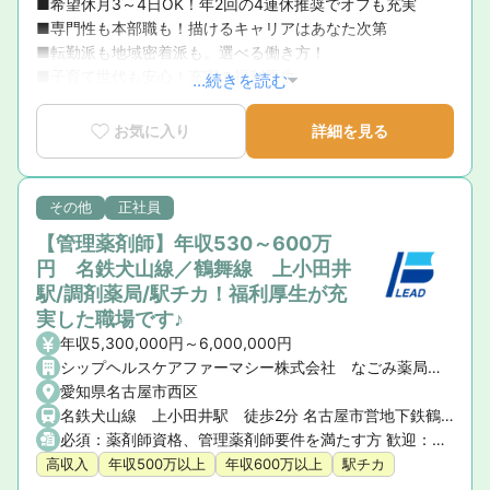
■希望休月3～4日OK！年2回の4連休推奨でオフも充実 

■専門性も本部職も！描けるキャリアはあなた次第 

■転勤派も地域密着派も。選べる働き方！ 

■子育て世代も安心！充実の福利厚生
...続きを読む
お気に入り
詳細を見る
その他
正社員
【管理薬剤師】年収530～600万
円 名鉄犬山線／鶴舞線 上小田井
駅/調剤薬局/駅チカ！福利厚生が充
実した職場です♪
年収5,300,000円～6,000,000円
シップヘルスケアファーマシー株式会社 なごみ薬局 小田井店
愛知県名古屋市西区
名鉄犬山線 上小田井駅 徒歩2分 名古屋市営地下鉄鶴舞線 上小田井駅 徒歩2分
必須：薬剤師資格、管理薬剤師要件を満たす方 歓迎：調剤薬局での勤務経験
高収入
年収500万以上
年収600万以上
駅チカ