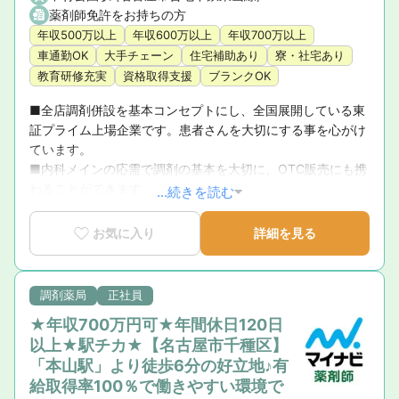
薬剤師免許をお持ちの方
年収500万以上
年収600万以上
年収700万以上
車通勤OK
大手チェーン
住宅補助あり
寮・社宅あり
教育研修充実
資格取得支援
ブランクOK
■全店調剤併設を基本コンセプトにし、全国展開している東
証プライム上場企業です。患者さんを大切にする事を心がけ
ています。

■内科メインの応需で調剤の基本を大切に、OTC販売にも携
わることができます。

...続きを読む
■定期的な研修制度の機会があり、スキルアップできる環境
です。研修施設や設備も整っており、資格取得支援も行って
お気に入り
詳細を見る
います！
調剤薬局
正社員
★年収700万円可★年間休日120日
以上★駅チカ★【名古屋市千種区】
「本山駅」より徒歩6分の好立地♪有
給取得率100％で働きやすい環境で