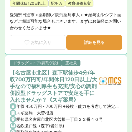
年間休日120日以上
駅チカ
教育研修充実
愛知県日進市＜薬剤師／調剤薬局求人＞★給与面やシフト面
などご相談可能な場合もございます。まずはお気軽にお問い
合わせくださいませ★
お気に入り
詳細を見る
ドラッグストア(調剤併設)
正社員
【名古屋市北区】森下駅徒歩4分/年
収700万円可/年間休日120日以上/大
手なので福利厚生も充実/安心の調剤
併設型ドラッグストアで安定を手に
入れませんか？《スギ薬局》
年収:450万円～700万円 ※経験・能力を考慮して決定いたします。 【昇給】年1回 【賞与】年2回(7月・12月)、業績賞与:年1回(業績連動型) 【諸手当】資格手当、時間外手当、通勤手当、子ども手当等
スギ薬局 大曽根店
愛知県名古屋市北区大曽根一丁目２２番４６号
名鉄瀬戸線->森下(愛知県)