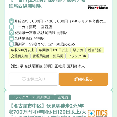
鉄尾西線開明駅
月給295，000円〜430，000円（※キャリアを考慮の上決定します）
トーカイ薬局 一宮西店
愛知県一宮市 名鉄尾西線 開明駅
名鉄尾西線 開明駅
薬剤師（59歳まで。定年60歳のため）
年収500万以上
年間休日120日以上
駅チカ
総合門前
交通費支給
管理薬剤師・薬局長
ブランクOK
【愛知県 名鉄尾西線 開明】正社員 薬剤師求人
お気に入り
詳細を見る
ドラッグストア(調剤併設)
正社員
【名古屋市中区】伏見駅徒歩2分/年
収700万円可/年間休日120日以上/大