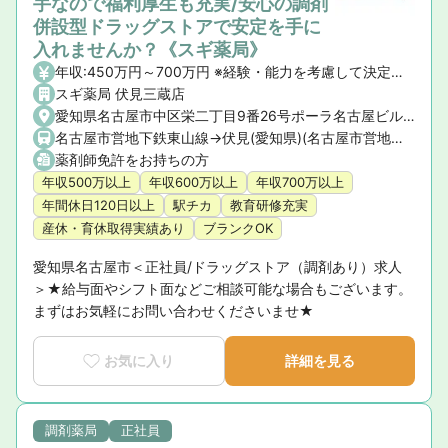
手なので福利厚生も充実/安心の調剤
併設型ドラッグストアで安定を手に
入れませんか？《スギ薬局》
年収:450万円～700万円 ※経験・能力を考慮して決定いたします。 【昇給】年1回 【賞与】年2回(7月・12月)、業績賞与:年1回(業績連動型) 【諸手当】資格手当、時間外手当、通勤手当、子ども手当等
スギ薬局 伏見三蔵店
愛知県名古屋市中区栄二丁目9番26号ポーラ名古屋ビル1階
名古屋市営地下鉄東山線->伏見(愛知県)(名古屋市営地下鉄東山線),名古屋市営地下鉄鶴舞線->伏見(愛知県)(名古屋市営地下鉄鶴舞線)
薬剤師免許をお持ちの方
年収500万以上
年収600万以上
年収700万以上
年間休日120日以上
駅チカ
教育研修充実
産休・育休取得実績あり
ブランクOK
愛知県名古屋市＜正社員/ドラッグストア（調剤あり）求人
＞★給与面やシフト面などご相談可能な場合もございます。
まずはお気軽にお問い合わせくださいませ★
お気に入り
詳細を見る
調剤薬局
正社員