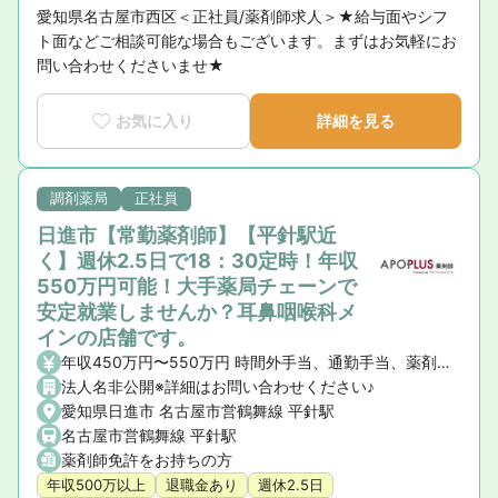
愛知県名古屋市西区＜正社員/薬剤師求人＞★給与面やシフ
ト面などご相談可能な場合もございます。まずはお気軽にお
問い合わせくださいませ★
お気に入り
詳細を見る
調剤薬局
正社員
日進市【常勤薬剤師】【平針駅近
く】週休2.5日で18：30定時！年収
550万円可能！大手薬局チェーンで
安定就業しませんか？耳鼻咽喉科メ
インの店舗です。
年収450万円〜550万円 時間外手当、通勤手当、薬剤師手当、住宅手当（社宅含）、家族手当、皆勤手当
法人名非公開※詳細はお問い合わせください♪
愛知県日進市 名古屋市営鶴舞線 平針駅
名古屋市営鶴舞線 平針駅
薬剤師免許をお持ちの方
年収500万以上
退職金あり
週休2.5日