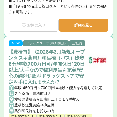
■大手のドラッグストア企業です。

■「19時まで＆土日祝日休み」という条件の正社員での働き
方も可能です。
お気に入り
詳細を見る
NEW
ドラッグストア(調剤併設)
正社員
【豊橋市】《2026年3月新規オープ
ン☆スギ薬局》柳生橋（バス）徒歩
8分/年収700万円可/年間休日120日
以上/大手なので福利厚生も充実/安
心の調剤併設型ドラッグストアで安
定を手に入れませんか？
年収:450万円～700万円 ※経験・能力を考慮して決定いたします。 【昇給】年1回 【賞与】年2回(7月・12月)、業績賞与:年1回(業績連動型) 【諸手当】資格手当、時間外手当、通勤手当、子ども手当等
スギ薬局 豊橋前田店
愛知県豊橋市前田南町二丁目１９番地６
豊橋鉄道渥美線->柳生橋
薬剤師免許をお持ちの方
年収500万以上
年収600万以上
年収700万以上