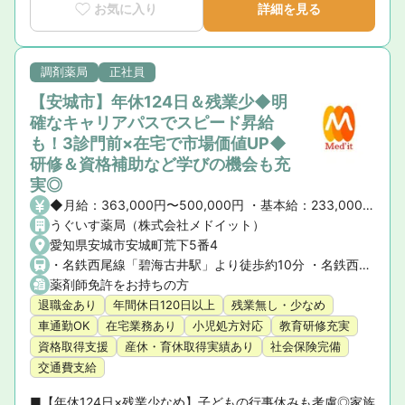
■育休復帰率100％！｜ライフステージの変化に寄り添う手
お気に入り
詳細を見る
厚いサポート体制

■新卒3年定着率95.5％｜「社員が転職活動をしなくていい
環境」を追求した実績
調剤薬局
正社員
【安城市】年休124日＆残業少◆明
確なキャリアパスでスピード昇給
も！3診門前×在宅で市場価値UP◆
研修＆資格補助など学びの機会も充
実◎
◆月給：363,000円〜500,000円 ・基本給：233,000円 ・薬剤師手当：60,000円 ・職能手当5,000～100,000円 ・能力給65,000円～ その他各種資格手当 ◆年俸制：435万～600万円 ・昇給昇格 年1回 ・固定残業代なし
うぐいす薬局（株式会社メドイット）
愛知県安城市安城町荒下5番4
・名鉄西尾線「碧海古井駅」より徒歩約10分 ・名鉄西尾線「南安城駅」より徒歩約17分 ★マイカー通勤OK！
薬剤師免許をお持ちの方
退職金あり
年間休日120日以上
残業無し・少なめ
車通勤OK
在宅業務あり
小児処方対応
教育研修充実
資格取得支援
産休・育休取得実績あり
社会保険完備
交通費支給
■【年休124日×残業少なめ】子どもの行事休みも考慮◎家族