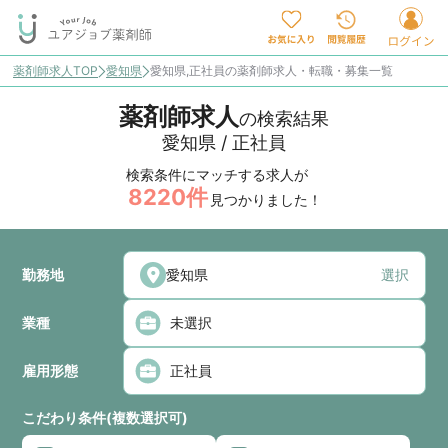
薬剤師求人TOP
愛知県
愛知県,正社員の薬剤師求人・転職・募集一覧
薬剤師求人
の検索結果
愛知県 / 正社員
検索条件にマッチする求人が
8220
件
見つかりました！
勤務地
選択
業種
雇用形態
こだわり条件(複数選択可)