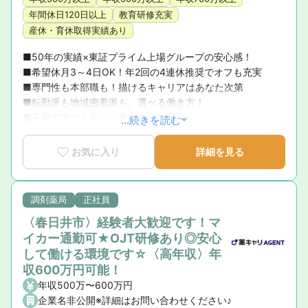
年間休日120日以上
教育研修充実
産休・育休取得実績あり
■50年の実績×東証プライム上場グループの安心感！ 

■希望休月3～4日OK！年2回の4連休推奨でオフも充実 

■専門性も本部職も！描けるキャリアはあなた次第 

■転勤派も地域密着派も。選べる働き方！ 

■子育て世代も安心！充実の福利厚生
...続きを読む
お気に入り
詳細を見る
調剤薬局
正社員
〈春日井市〉経験者大歓迎です！マ
イカー通勤可★OJT研修あり◎安心
して働ける環境です☆〈高年収〉年
収600万円可能！
年収500万〜600万円
企業名非公開※詳細はお問い合わせください♪