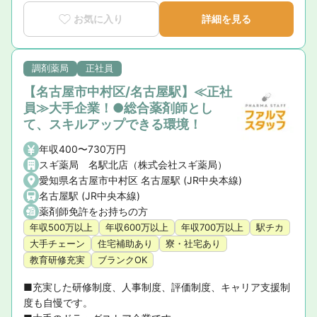
■【全額会社補助＆豊富な研修】初任者からドクター講義、
お気に入り
詳細を見る
サプリ・漢方の資格取得まで学びの環境が充実！

■【明確なキャリアパス】1級～8級の評価軸で、頑張りがス
調剤薬局
正社員
ピーディーかつ着実に給与へ直結！
【名古屋市中村区/名古屋駅】≪正社
員≫大手企業！●総合薬剤師とし
て、スキルアップできる環境！
年収400〜730万円
スギ薬局 名駅北店（株式会社スギ薬局）
愛知県名古屋市中村区 名古屋駅 (JR中央本線)
名古屋駅 (JR中央本線)
薬剤師免許をお持ちの方
年収500万以上
年収600万以上
年収700万以上
駅チカ
大手チェーン
住宅補助あり
寮・社宅あり
教育研修充実
ブランクOK
■充実した研修制度、人事制度、評価制度、キャリア支援制
度も自慢です。
