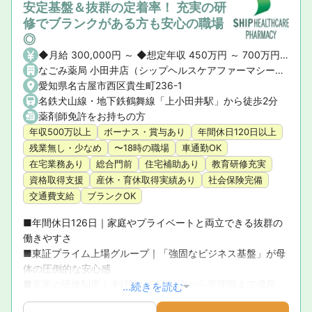
安定基盤＆抜群の定着率！ 充実の研
修でブランクがある方も安心の職場
◎
◆月給 300,000円 ～ ◆想定年収 450万円 ～ 700万円 ※ご経験や前職の給与を考慮の上、決定いたします。 ◆昇給・賞与 ・昇給： あり ・賞与： あり（年2回）
なごみ薬局 小田井店（シップヘルスケアファーマシー株式会社）
愛知県名古屋市西区貴生町236-1
名鉄犬山線・地下鉄鶴舞線「上小田井駅」から徒歩2分
薬剤師免許をお持ちの方
年収500万以上
ボーナス・賞与あり
年間休日120日以上
残業無し・少なめ
〜18時の職場
車通勤OK
在宅業務あり
総合門前
住宅補助あり
教育研修充実
資格取得支援
産休・育休取得実績あり
社会保険完備
交通費支給
ブランクOK
■年間休日126日｜家庭やプライベートと両立できる抜群の
働きやすさ

■東証プライム上場グループ｜「強固なビジネス基盤」が母
体の圧倒的な安心感

■充実の研修制度｜未経験・ブランクから管理職まで成長を
...続きを読む
徹底サポート
