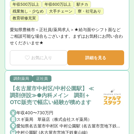
年収500万以上
年収600万以上
駅チカ
残業無し・少なめ
大手チェーン
寮・社宅あり
教育研修充実
愛知県豊橋市＜正社員/薬局求人＞★給与面やシフト面など
ご相談可能な場合もございます。まずはお気軽にお問い合わ
せくださいませ★
お気に入り
詳細を見る
調剤薬局
正社員
【名古屋市中村区/中村公園駅】 ≪
調剤併設≫●内科メイン 調剤＋
OTC販売で幅広い経験が積めます
年収400〜730万円
スギ薬局 草薙店（株式会社スギ薬局）
愛知県名古屋市中村区 中村公園駅 (名古屋市営地下鉄東山線)
中村公園駅 (名古屋市営地下鉄東山線)