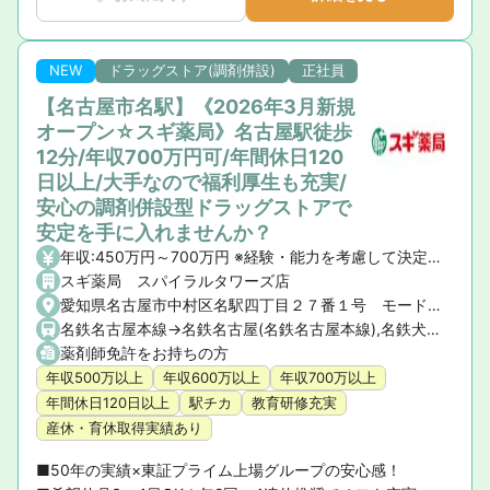
NEW
ドラッグストア(調剤併設)
正社員
【名古屋市名駅】《2026年3月新規
オープン☆スギ薬局》名古屋駅徒歩
12分/年収700万円可/年間休日120
日以上/大手なので福利厚生も充実/
安心の調剤併設型ドラッグストアで
安定を手に入れませんか？
年収:450万円～700万円 ※経験・能力を考慮して決定いたします。 【昇給】年1回 【賞与】年2回(7月・12月)、業績賞与:年1回(業績連動型) 【諸手当】資格手当、時間外手当、通勤手当、子ども手当等
スギ薬局 スパイラルタワーズ店
愛知県名古屋市中村区名駅四丁目２７番１号 モード学園スパイラルタワーズ 地下２階
名鉄名古屋本線->名鉄名古屋(名鉄名古屋本線),名鉄犬山線->名鉄名古屋(名鉄犬山線)
薬剤師免許をお持ちの方
年収500万以上
年収600万以上
年収700万以上
年間休日120日以上
駅チカ
教育研修充実
産休・育休取得実績あり
■50年の実績×東証プライム上場グループの安心感！ 
