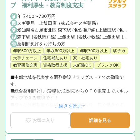
プ 福利厚生・教育制度充実
年収400〜730万円
スギ薬局 上飯田店（株式会社スギ薬局）
愛知県名古屋市北区 森下駅 (名鉄瀬戸線),上飯田駅 (名鉄小牧線),上飯田駅 (名古屋市営地下鉄上飯田線)
森下駅 (名鉄瀬戸線),上飯田駅 (名鉄小牧線),上飯田駅 (名古屋市営地下鉄上飯田線)
薬剤師免許をお持ちの方
年収500万以上
年収600万以上
年収700万以上
駅チカ
大手チェーン
住宅補助あり
寮・社宅あり
教育研修充実
資格取得支援
未経験OK
ブランクOK
■中部地域を代表する調剤併設ドラッグストアでの勤務で
す。

■総合薬剤師として調剤の面対応からＯＴＣ販売までスキル
アップできる環境です！

■様々な休暇制度や福利厚生が整っており、長く働きやすい
...続きを読む
環境が整っています♪
お気に入り
詳細を見る