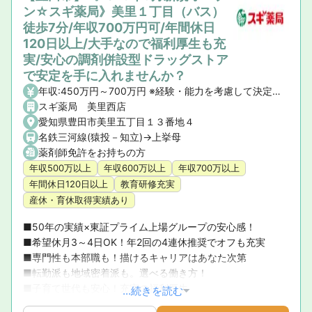
ン☆スギ薬局》美里１丁目（バス）
徒歩7分/年収700万円可/年間休日
120日以上/大手なので福利厚生も充
実/安心の調剤併設型ドラッグストア
で安定を手に入れませんか？
年収:450万円～700万円 ※経験・能力を考慮して決定いたします。 【昇給】年1回 【賞与】年2回(7月・12月)、業績賞与:年1回(業績連動型) 【諸手当】資格手当、時間外手当、通勤手当、子ども手当等
スギ薬局 美里西店
愛知県豊田市美里五丁目１３番地４
名鉄三河線(猿投－知立)->上挙母
薬剤師免許をお持ちの方
年収500万以上
年収600万以上
年収700万以上
年間休日120日以上
教育研修充実
産休・育休取得実績あり
■50年の実績×東証プライム上場グループの安心感！ 

■希望休月3～4日OK！年2回の4連休推奨でオフも充実 

■専門性も本部職も！描けるキャリアはあなた次第 

■転勤派も地域密着派も。選べる働き方！ 

■子育て世代も安心！充実の福利厚生
...続きを読む