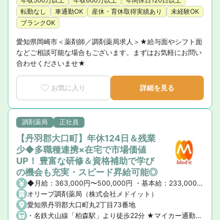
年収500万以上
年収600万以上
年間休日120日以上
転勤なし
車通勤OK
産休・育休取得実績あり
未経験OK
ブランクOK
愛知県岡崎市＜薬剤師／調剤薬局求人＞★給与面やシフト面
などご相談可能な場合もございます。まずはお気軽にお問い
合わせくださいませ★
お気に入り
詳細を見る
調剤薬局
正社員
【丹羽郡大口町】年休124日＆残業
少◆多職種連携×在宅で市場価値
UP！ 豊富な研修＆資格補助で学び
の機会も充実・スピード昇給可能◎
◆月給：363,000円〜500,000円 ・基本給：233,000円 ・薬剤師手当：60,000円 ・職能手当5,000～100,000円 ・能力給65,000円～ その他各種資格手当 ◆年俸制：435万～600万円 ・昇給昇格 年1回 ・固定残業代なし
オリーブ調剤薬局（株式会社メドイット）
愛知県丹羽郡大口町丸2丁目73番地
・名鉄犬山線「柏森駅」より徒歩22分 ★マイカー通勤OK！