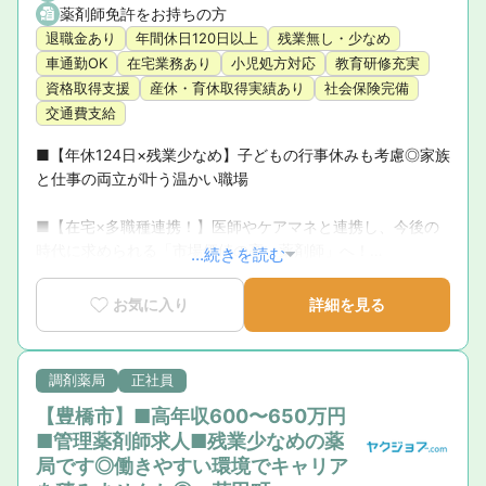
薬剤師免許をお持ちの方
退職金あり
年間休日120日以上
残業無し・少なめ
車通勤OK
在宅業務あり
小児処方対応
教育研修充実
資格取得支援
産休・育休取得実績あり
社会保険完備
交通費支給
■【年休124日×残業少なめ】子どもの行事休みも考慮◎家族
と仕事の両立が叶う温かい職場

■【在宅×多職種連携！】医師やケアマネと連携し、今後の
時代に求められる「市場価値の高い薬剤師」へ！

...続きを読む
■【全額会社補助＆豊富な研修】初任者からドクター講義、
お気に入り
詳細を見る
サプリ・漢方の資格取得まで学びの環境が充実！

■【明確なキャリアパス】1級～8級の評価軸で、頑張りがス
調剤薬局
正社員
ピーディーかつ着実に給与へ直結！
【豊橋市】■高年収600〜650万円
■管理薬剤師求人■残業少なめの薬
局です◎働きやすい環境でキャリア