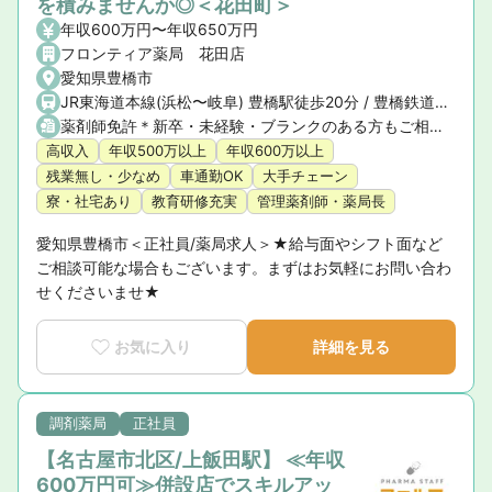
を積みませんか◎＜花田町＞
年収600万円〜年収650万円
フロンティア薬局 花田店
愛知県豊橋市
JR東海道本線(浜松〜岐阜) 豊橋駅徒歩20分 / 豊橋鉄道渥美線 新豊橋駅徒歩23分 / 豊橋鉄道東田本線 駅前駅徒歩21分
薬剤師免許＊新卒・未経験・ブランクのある方もご相談ください
高収入
年収500万以上
年収600万以上
残業無し・少なめ
車通勤OK
大手チェーン
寮・社宅あり
教育研修充実
管理薬剤師・薬局長
愛知県豊橋市＜正社員/薬局求人＞★給与面やシフト面など
ご相談可能な場合もございます。まずはお気軽にお問い合わ
せくださいませ★
お気に入り
詳細を見る
調剤薬局
正社員
【名古屋市北区/上飯田駅】 ≪年収
600万円可≫併設店でスキルアッ