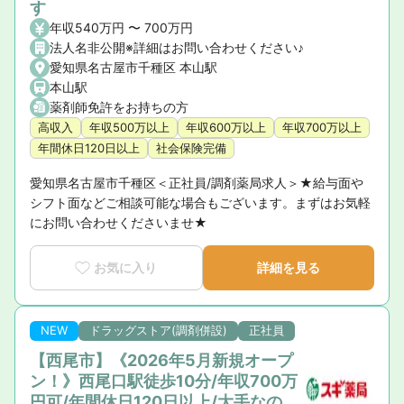
す
年収540万円 〜 700万円
法人名非公開※詳細はお問い合わせください♪
愛知県名古屋市千種区 本山駅
本山駅
薬剤師免許をお持ちの方
高収入
年収500万以上
年収600万以上
年収700万以上
年間休日120日以上
社会保険完備
愛知県名古屋市千種区＜正社員/調剤薬局求人＞★給与面や
シフト面などご相談可能な場合もございます。まずはお気軽
にお問い合わせくださいませ★
お気に入り
詳細を見る
NEW
ドラッグストア(調剤併設)
正社員
【西尾市】《2026年5月新規オープ
ン！》西尾口駅徒歩10分/年収700万
円可/年間休日120日以上/大手なの