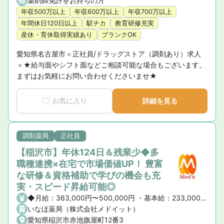
薬剤師免許をお持ちの方
年収500万以上
年収600万以上
年収700万以上
年間休日120日以上
駅チカ
教育研修充実
産休・育休取得実績あり
ブランクOK
愛知県名古屋市＜正社員/ドラッグストア（調剤あり）求人
＞★給与面やシフト面などご相談可能な場合もございます。
まずはお気軽にお問い合わせくださいませ★
お気に入り
詳細を見る
調剤薬局
正社員
【稲沢市】年休124日＆残業少◆多
職種連携×在宅で市場価値UP！ 豊富
な研修＆資格補助で学びの機会も充
実・スピード昇給可能◎
◆月給：363,000円〜500,000円 ・基本給：233,000円 ・薬剤師手当：60,000円 ・職能手当5,000～100,000円 ・能力給65,000円～ その他各種資格手当 ◆年俸制：435万～600万円 ・昇給昇格 年1回 ・固定残業代なし
いなほ薬局（株式会社メドイット）
愛知県稲沢市赤池旗屋町12番3