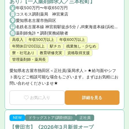
あり♪【一人薬剤師求人／三本松町】
年収500万円〜年収650万円
コスモス調剤薬局 神宮東店
愛知県名古屋市熱田区
名鉄名古屋本線 神宮前駅徒歩5分 / JR東海道本線(浜松〜岐阜) 熱田駅徒歩7分 / 名古屋市営地下鉄名城線 熱田神宮西駅
薬剤師免許＊調剤実務経験者
高収入
年収500万以上
年収600万以上
年間休日120日以上
駅チカ
残業無し・少なめ
寮・社宅あり
教育研修充実
資格取得支援
管理薬剤師・薬局長
愛知県名古屋市熱田区＜正社員/薬局求人＞★給与面やシフ
ト面などご相談可能な場合もございます。まずはお気軽にお
問い合わせくださいませ★
お気に入り
詳細を見る
NEW
ドラッグストア(調剤併設)
正社員
【豊田市】《2026年3月新規オープ