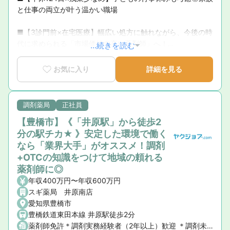
と仕事の両立が叶う温かい職場

■【3診門前×在宅医療】幅広い処方に触れながら、今後の時
代に求められる「市場価値の高い薬剤師」へ！

...続きを読む
■【全額会社補助＆豊富な研修】初任者からドクター講義、
お気に入り
詳細を見る
サプリ・漢方の資格取得まで学びの環境が充実！

■【明確なキャリアパス】1級～8級の評価軸で、頑張りがス
調剤薬局
正社員
ピーディーかつ着実に給与へ直結！
【豊橋市】《「井原駅」から徒歩2
分の駅チカ★ 》安定した環境で働く
なら「業界大手」がオススメ！調剤
+OTCの知識をつけて地域の頼れる
薬剤師に◎
年収400万円〜年収600万円
スギ薬局 井原南店
愛知県豊橋市
豊橋鉄道東田本線 井原駅徒歩2分
薬剤師免許＊調剤実務経験者（2年以上）歓迎 ＊調剤未経験の方もご相談ください