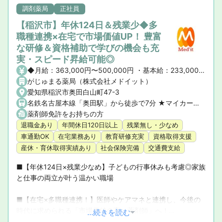
調剤薬局
正社員
【稲沢市】年休124日＆残業少◆多
職種連携×在宅で市場価値UP！ 豊富
な研修＆資格補助で学びの機会も充
実・スピード昇給可能◎
◆月給：363,000円〜500,000円 ・基本給：233,000円 ・薬剤師手当：60,000円 ・職能手当5,000～100,000円 ・能力給65,000円～ その他各種資格手当 ◆年俸制：435万～600万円 ・昇給昇格 年1回 ・固定残業代なし
がじゅまる薬局（株式会社メドイット）
愛知県稲沢市奥田白山町47-3
名鉄名古屋本線「奥田駅」から徒歩で7分 ★マイカー通勤OK！
薬剤師免許をお持ちの方
退職金あり
年間休日120日以上
残業無し・少なめ
車通勤OK
在宅業務あり
教育研修充実
資格取得支援
産休・育休取得実績あり
社会保険完備
交通費支給
■【年休124日×残業少なめ】子どもの行事休みも考慮◎家族
と仕事の両立が叶う温かい職場

■【在宅×多職種連携！】医師やケアマネと連携し、今後の
時代に求められる「市場価値の高い薬剤師」へ！

...続きを読む