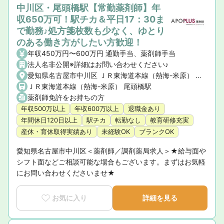
中川区・尾頭橋駅【常勤薬剤師】年
収650万可！駅チカ＆平日17：30ま
で勤務♪処方箋枚数も少なく、ゆとり
のある働き方がしたい方歓迎！
年収450万円〜600万円 通勤手当、薬剤師手当
法人名非公開※詳細はお問い合わせください♪
愛知県名古屋市中川区 ＪＲ東海道本線（熱海-米原） 尾頭橋駅
ＪＲ東海道本線（熱海-米原） 尾頭橋駅
薬剤師免許をお持ちの方
年収500万以上
年収600万以上
退職金あり
年間休日120日以上
駅チカ
転勤なし
教育研修充実
産休・育休取得実績あり
未経験OK
ブランクOK
愛知県名古屋市中川区＜薬剤師／調剤薬局求人＞★給与面や
シフト面などご相談可能な場合もございます。まずはお気軽
にお問い合わせくださいませ★
お気に入り
詳細を見る