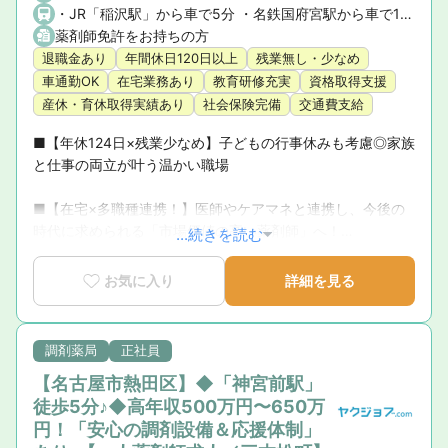
・JR「稲沢駅」から車で5分 ・名鉄国府宮駅から車で10分 ・一宮西ICから車で5分 ★マイカー通勤OK！
薬剤師免許をお持ちの方
退職金あり
年間休日120日以上
残業無し・少なめ
車通勤OK
在宅業務あり
教育研修充実
資格取得支援
産休・育休取得実績あり
社会保険完備
交通費支給
■【年休124日×残業少なめ】子どもの行事休みも考慮◎家族
と仕事の両立が叶う温かい職場

■【在宅×多職種連携！】医師やケアマネと連携し、今後の
時代に求められる「市場価値の高い薬剤師」へ！

...続きを読む
■【全額会社補助＆豊富な研修】初任者からドクター講義、
お気に入り
詳細を見る
サプリ・漢方の資格取得まで学びの環境が充実！

■【明確なキャリアパス】1級～8級の評価軸で、頑張りがス
調剤薬局
正社員
ピーディーかつ着実に給与へ直結！
【名古屋市熱田区】◆「神宮前駅」
徒歩5分♪◆高年収500万円〜650万
円！「安心の調剤設備＆応援体制」