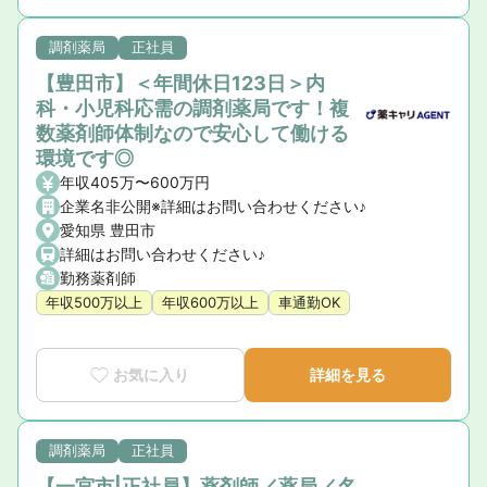
調剤薬局
正社員
【豊田市】＜年間休日123日＞内
科・小児科応需の調剤薬局です！複
数薬剤師体制なので安心して働ける
環境です◎
年収405万〜600万円
企業名非公開※詳細はお問い合わせください♪
愛知県 豊田市
詳細はお問い合わせください♪
勤務薬剤師
年収500万以上
年収600万以上
車通勤OK
お気に入り
詳細を見る
調剤薬局
正社員
【一宮市|正社員】薬剤師／薬局／名