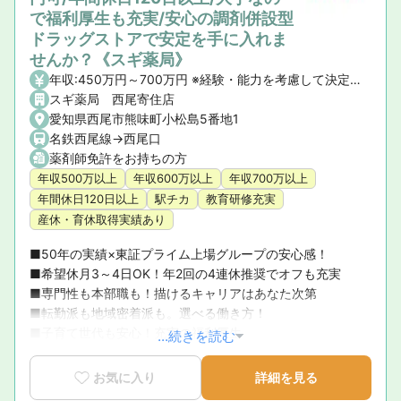
で福利厚生も充実/安心の調剤併設型
ドラッグストアで安定を手に入れま
せんか？《スギ薬局》
年収:450万円～700万円 ※経験・能力を考慮して決定いたします。 【昇給】年1回 【賞与】年2回(7月・12月)、業績賞与:年1回(業績連動型) 【諸手当】資格手当、時間外手当、通勤手当、子ども手当等
スギ薬局 西尾寄住店
愛知県西尾市熊味町小松島5番地1
名鉄西尾線->西尾口
薬剤師免許をお持ちの方
年収500万以上
年収600万以上
年収700万以上
年間休日120日以上
駅チカ
教育研修充実
産休・育休取得実績あり
■50年の実績×東証プライム上場グループの安心感！ 

■希望休月3～4日OK！年2回の4連休推奨でオフも充実 

■専門性も本部職も！描けるキャリアはあなた次第 

■転勤派も地域密着派も。選べる働き方！ 

■子育て世代も安心！充実の福利厚生
...続きを読む
お気に入り
詳細を見る