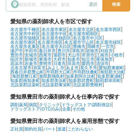
選択
検索
愛知県
の薬剤師求人を市区で探す
名古屋市千種区
|
名古屋市東区
|
名古屋市北区
|
名古屋市西区
|
名古屋市中村区
|
名古屋市中区
|
名古屋市昭和区
|
名古屋市瑞穂区
|
名古屋市熱田区
|
名古屋市中川区
|
名古屋市港区
|
名古屋市南区
|
名古屋市守山区
|
名古屋市緑区
|
名古屋市名東区
|
名古屋市天白区
|
豊橋市
|
岡崎市
|
一宮市
|
瀬戸市
|
半田市
|
春日井市
|
豊川市
|
津島市
|
碧南市
|
刈谷市
|
豊田市
|
安城市
|
西尾市
|
蒲郡市
|
犬山市
|
常滑市
|
江南市
|
小牧市
|
稲沢市
|
新城市
|
東海市
|
大府市
|
知多市
|
知立市
|
尾張旭市
|
高浜市
|
岩倉市
|
豊明市
|
日進市
|
田原市
|
愛西市
|
清須市
|
北名古屋市
|
弥富市
|
みよし市
|
あま市
|
長久手市
|
愛知郡東郷町
|
西春日井郡豊山町
|
丹羽郡大口町
|
丹羽郡扶桑町
|
海部郡大治町
|
海部郡蟹江町
|
海部郡飛島村
|
知多郡阿久比町
|
知多郡東浦町
|
知多郡南知多町
|
知多郡美浜町
|
知多郡武豊町
|
額田郡幸田町
|
北設楽郡設楽町
|
北設楽郡東栄町
|
北設楽郡豊根村
|
愛知県豊田市の
薬剤師求人を仕事内容で探す
調剤薬局
|
病院
|
クリニック
|
ドラッグストア(調剤併設)
|
ドラッグストア(OTCのみ)
|
企業
|
その他
愛知県豊田市の
薬剤師求人を雇用形態で探す
正社員
|
契約社員
|
パート
|
派遣
|
こだわらない