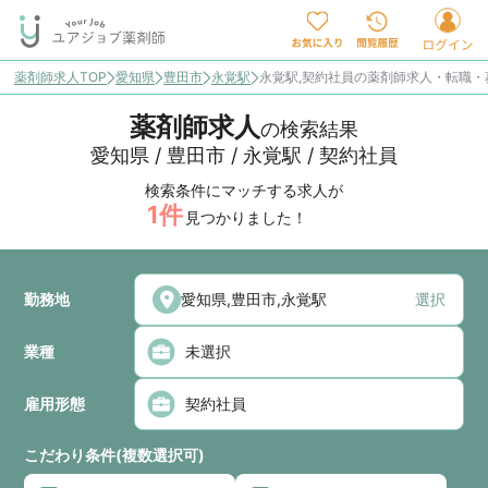
薬剤師求人TOP
愛知県
豊田市
永覚駅
永覚駅,契約社員の薬剤師求人・転職・
薬剤師求人
の検索結果
愛知県 / 豊田市 / 永覚駅 / 契約社員
検索条件にマッチする求人が
1
件
見つかりました！
勤務地
選択
業種
雇用形態
こだわり条件(複数選択可)