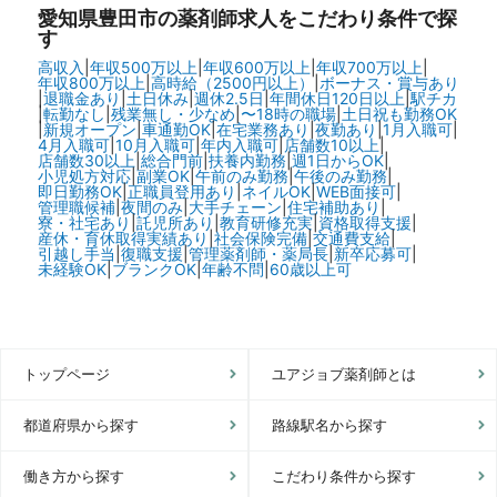
愛知県豊田市の
薬剤師求人をこだわり条件で探
す
高収入
|
年収500万以上
|
年収600万以上
|
年収700万以上
|
年収800万以上
|
高時給（2500円以上）
|
ボーナス・賞与あり
|
退職金あり
|
土日休み
|
週休2.5日
|
年間休日120日以上
|
駅チカ
|
転勤なし
|
残業無し・少なめ
|
〜18時の職場
|
土日祝も勤務OK
|
新規オープン
|
車通勤OK
|
在宅業務あり
|
夜勤あり
|
1月入職可
|
4月入職可
|
10月入職可
|
年内入職可
|
店舗数10以上
|
店舗数30以上
|
総合門前
|
扶養内勤務
|
週1日からOK
|
小児処方対応
|
副業OK
|
午前のみ勤務
|
午後のみ勤務
|
即日勤務OK
|
正職員登用あり
|
ネイルOK
|
WEB面接可
|
管理職候補
|
夜間のみ
|
大手チェーン
|
住宅補助あり
|
寮・社宅あり
|
託児所あり
|
教育研修充実
|
資格取得支援
|
産休・育休取得実績あり
|
社会保険完備
|
交通費支給
|
引越し手当
|
復職支援
|
管理薬剤師・薬局長
|
新卒応募可
|
未経験OK
|
ブランクOK
|
年齢不問
|
60歳以上可
トップページ
ユアジョブ薬剤師とは
都道府県から探す
路線駅名から探す
働き方から探す
こだわり条件から探す