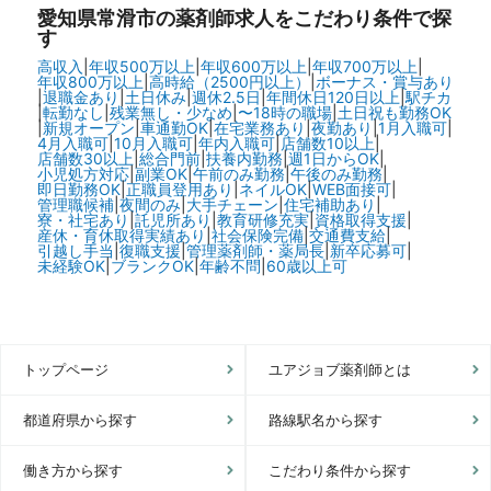
愛知県常滑市の
薬剤師求人をこだわり条件で探
す
高収入
|
年収500万以上
|
年収600万以上
|
年収700万以上
|
年収800万以上
|
高時給（2500円以上）
|
ボーナス・賞与あり
|
退職金あり
|
土日休み
|
週休2.5日
|
年間休日120日以上
|
駅チカ
|
転勤なし
|
残業無し・少なめ
|
〜18時の職場
|
土日祝も勤務OK
|
新規オープン
|
車通勤OK
|
在宅業務あり
|
夜勤あり
|
1月入職可
|
4月入職可
|
10月入職可
|
年内入職可
|
店舗数10以上
|
店舗数30以上
|
総合門前
|
扶養内勤務
|
週1日からOK
|
小児処方対応
|
副業OK
|
午前のみ勤務
|
午後のみ勤務
|
即日勤務OK
|
正職員登用あり
|
ネイルOK
|
WEB面接可
|
管理職候補
|
夜間のみ
|
大手チェーン
|
住宅補助あり
|
寮・社宅あり
|
託児所あり
|
教育研修充実
|
資格取得支援
|
産休・育休取得実績あり
|
社会保険完備
|
交通費支給
|
引越し手当
|
復職支援
|
管理薬剤師・薬局長
|
新卒応募可
|
未経験OK
|
ブランクOK
|
年齢不問
|
60歳以上可
トップページ
ユアジョブ薬剤師とは
都道府県から探す
路線駅名から探す
働き方から探す
こだわり条件から探す