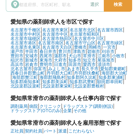
選択
検索
愛知県
の薬剤師求人を市区で探す
名古屋市千種区
|
名古屋市東区
|
名古屋市北区
|
名古屋市西区
|
名古屋市中村区
|
名古屋市中区
|
名古屋市昭和区
|
名古屋市瑞穂区
|
名古屋市熱田区
|
名古屋市中川区
|
名古屋市港区
|
名古屋市南区
|
名古屋市守山区
|
名古屋市緑区
|
名古屋市名東区
|
名古屋市天白区
|
豊橋市
|
岡崎市
|
一宮市
|
瀬戸市
|
半田市
|
春日井市
|
豊川市
|
津島市
|
碧南市
|
刈谷市
|
豊田市
|
安城市
|
西尾市
|
蒲郡市
|
犬山市
|
常滑市
|
江南市
|
小牧市
|
稲沢市
|
新城市
|
東海市
|
大府市
|
知多市
|
知立市
|
尾張旭市
|
高浜市
|
岩倉市
|
豊明市
|
日進市
|
田原市
|
愛西市
|
清須市
|
北名古屋市
|
弥富市
|
みよし市
|
あま市
|
長久手市
|
愛知郡東郷町
|
西春日井郡豊山町
|
丹羽郡大口町
|
丹羽郡扶桑町
|
海部郡大治町
|
海部郡蟹江町
|
海部郡飛島村
|
知多郡阿久比町
|
知多郡東浦町
|
知多郡南知多町
|
知多郡美浜町
|
知多郡武豊町
|
額田郡幸田町
|
北設楽郡設楽町
|
北設楽郡東栄町
|
北設楽郡豊根村
|
愛知県常滑市の
薬剤師求人を仕事内容で探す
調剤薬局
|
病院
|
クリニック
|
ドラッグストア(調剤併設)
|
ドラッグストア(OTCのみ)
|
企業
|
その他
愛知県常滑市の
薬剤師求人を雇用形態で探す
正社員
|
契約社員
|
パート
|
派遣
|
こだわらない