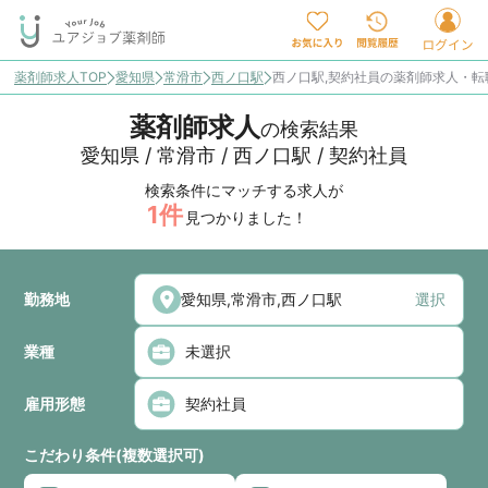
薬剤師求人TOP
愛知県
常滑市
西ノ口駅
西ノ口駅,契約社員の薬剤師求人・転
薬剤師求人
の検索結果
愛知県 / 常滑市 / 西ノ口駅 / 契約社員
検索条件にマッチする求人が
1
件
見つかりました！
勤務地
選択
業種
雇用形態
こだわり条件(複数選択可)