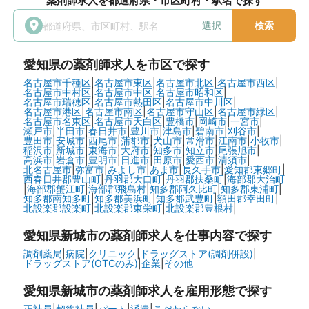
薬剤師求人を都道府県・市区町村・駅名で探す
選択
検索
愛知県
の薬剤師求人を市区で探す
名古屋市千種区
|
名古屋市東区
|
名古屋市北区
|
名古屋市西区
|
名古屋市中村区
|
名古屋市中区
|
名古屋市昭和区
|
名古屋市瑞穂区
|
名古屋市熱田区
|
名古屋市中川区
|
名古屋市港区
|
名古屋市南区
|
名古屋市守山区
|
名古屋市緑区
|
名古屋市名東区
|
名古屋市天白区
|
豊橋市
|
岡崎市
|
一宮市
|
瀬戸市
|
半田市
|
春日井市
|
豊川市
|
津島市
|
碧南市
|
刈谷市
|
豊田市
|
安城市
|
西尾市
|
蒲郡市
|
犬山市
|
常滑市
|
江南市
|
小牧市
|
稲沢市
|
新城市
|
東海市
|
大府市
|
知多市
|
知立市
|
尾張旭市
|
高浜市
|
岩倉市
|
豊明市
|
日進市
|
田原市
|
愛西市
|
清須市
|
北名古屋市
|
弥富市
|
みよし市
|
あま市
|
長久手市
|
愛知郡東郷町
|
西春日井郡豊山町
|
丹羽郡大口町
|
丹羽郡扶桑町
|
海部郡大治町
|
海部郡蟹江町
|
海部郡飛島村
|
知多郡阿久比町
|
知多郡東浦町
|
知多郡南知多町
|
知多郡美浜町
|
知多郡武豊町
|
額田郡幸田町
|
北設楽郡設楽町
|
北設楽郡東栄町
|
北設楽郡豊根村
|
愛知県新城市の
薬剤師求人を仕事内容で探す
調剤薬局
|
病院
|
クリニック
|
ドラッグストア(調剤併設)
|
ドラッグストア(OTCのみ)
|
企業
|
その他
愛知県新城市の
薬剤師求人を雇用形態で探す
正社員
|
契約社員
|
パート
|
派遣
|
こだわらない