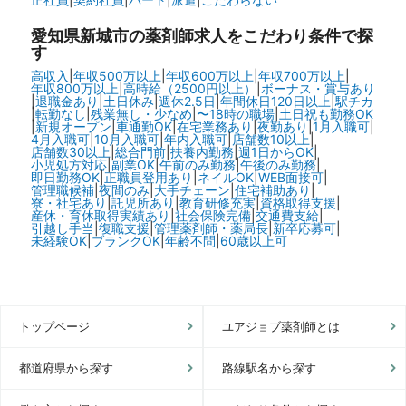
愛知県新城市の
薬剤師求人をこだわり条件で探
す
高収入
|
年収500万以上
|
年収600万以上
|
年収700万以上
|
年収800万以上
|
高時給（2500円以上）
|
ボーナス・賞与あり
|
退職金あり
|
土日休み
|
週休2.5日
|
年間休日120日以上
|
駅チカ
|
転勤なし
|
残業無し・少なめ
|
〜18時の職場
|
土日祝も勤務OK
|
新規オープン
|
車通勤OK
|
在宅業務あり
|
夜勤あり
|
1月入職可
|
4月入職可
|
10月入職可
|
年内入職可
|
店舗数10以上
|
店舗数30以上
|
総合門前
|
扶養内勤務
|
週1日からOK
|
小児処方対応
|
副業OK
|
午前のみ勤務
|
午後のみ勤務
|
即日勤務OK
|
正職員登用あり
|
ネイルOK
|
WEB面接可
|
管理職候補
|
夜間のみ
|
大手チェーン
|
住宅補助あり
|
寮・社宅あり
|
託児所あり
|
教育研修充実
|
資格取得支援
|
産休・育休取得実績あり
|
社会保険完備
|
交通費支給
|
引越し手当
|
復職支援
|
管理薬剤師・薬局長
|
新卒応募可
|
未経験OK
|
ブランクOK
|
年齢不問
|
60歳以上可
トップページ
ユアジョブ薬剤師とは
都道府県から探す
路線駅名から探す