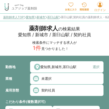
薬剤師求人TOP
愛知県
新城市
茶臼山駅
茶臼山駅,契約社員の薬剤師求人・転
薬剤師求人
の検索結果
愛知県 / 新城市 / 茶臼山駅 / 契約社員
検索条件にマッチする求人が
1
件
見つかりました！
勤務地
選択
業種
雇用形態
こだわり条件(複数選択可)