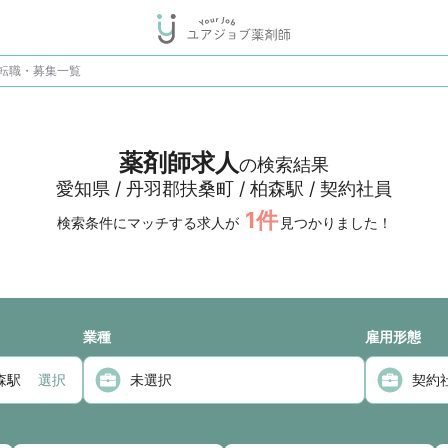
転職・募集一覧
薬剤師求人
の検索結果
愛知県 / 丹羽郡扶桑町 / 柏森駅 / 契約社員
1
件
検索条件にマッチする求人が
見つかりました！
業種
雇用形態
選択