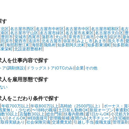
探す
市北区
|
名古屋市西区
|
名古屋市中村区
|
名古屋市中区
|
名古屋市昭和区
|
名古
市南区
|
名古屋市守山区
|
名古屋市緑区
|
名古屋市名東区
|
名古屋市天白区
|
豊
|
豊田市
|
安城市
|
西尾市
|
蒲郡市
|
犬山市
|
常滑市
|
江南市
|
小牧市
|
稲沢市
|
新
|
田原市
|
愛西市
|
清須市
|
北名古屋市
|
弥富市
|
みよし市
|
あま市
|
長久手市
|
治町
|
海部郡蟹江町
|
海部郡飛島村
|
知多郡阿久比町
|
知多郡東浦町
|
知多郡南
郡東栄町
|
北設楽郡豊根村
|
求人を仕事内容で探す
ア(調剤併設)
|
ドラッグストア(OTCのみ)
|
企業
|
その他
求人を雇用形態で探す
ない
求人をこだわり条件で探す
|
年収700万以上
|
年収800万以上
|
高時給（2500円以上）
|
ボーナス・賞
残業無し・少なめ
|
〜18時の職場
|
土日祝も勤務OK
|
新規オープン
|
車通勤
舗数10以上
|
店舗数30以上
|
総合門前
|
扶養内勤務
|
週1日からOK
|
小児処方
あり
|
ネイルOK
|
WEB面接可
|
管理職候補
|
夜間のみ
|
大手チェーン
|
住宅補
休取得実績あり
|
社会保険完備
|
交通費支給
|
引越し手当
|
復職支援
|
管理薬剤