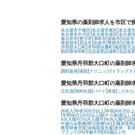
愛知県
の薬剤師求人を市区で
名古屋市千種区
|
名古屋市東区
|
名古屋
名古屋市中川区
|
名古屋市港区
|
名古屋
春日井市
|
豊川市
|
津島市
|
碧南市
|
刈谷市
尾張旭市
|
高浜市
|
岩倉市
|
豊明市
|
日進市
丹羽郡大口町
|
丹羽郡扶桑町
|
海部郡大
額田郡幸田町
|
北設楽郡設楽町
|
北設楽
愛知県丹羽郡大口町の
薬剤師
調剤薬局
|
病院
|
クリニック
|
ドラッグスト
愛知県丹羽郡大口町の
薬剤師
正社員
|
契約社員
|
パート
|
派遣
|
こだわら
愛知県丹羽郡大口町の
薬剤師
高収入
|
年収500万以上
|
年収600万以上
|
年間休日120日以上
|
駅チカ
|
転勤なし
|
4月入職可
|
10月入職可
|
年内入職可
|
店
午後のみ勤務
|
即日勤務OK
|
正職員登用
教育研修充実
|
資格取得支援
|
産休・育
ブランクOK
|
年齢不問
|
60歳以上可