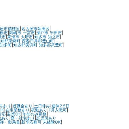
屋市瑞穂区
|
名古屋市熱田区
|
橋市
|
岡崎市
|
一宮市
|
瀬戸市
|
半田市
|
城市
|
東海市
|
大府市
|
知多市
|
知立市
|
愛知郡東郷町
|
西春日井郡豊山町
|
知多町
|
知多郡美浜町
|
知多郡武豊町
|
与あり
|
退職金あり
|
土日休み
|
週休2.5日
OK
|
在宅業務あり
|
夜勤あり
|
1月入職可
|
対応
|
副業OK
|
午前のみ勤務
|
助あり
|
寮・社宅あり
|
託児所あり
|
師・薬局長
|
新卒応募可
|
未経験OK
|