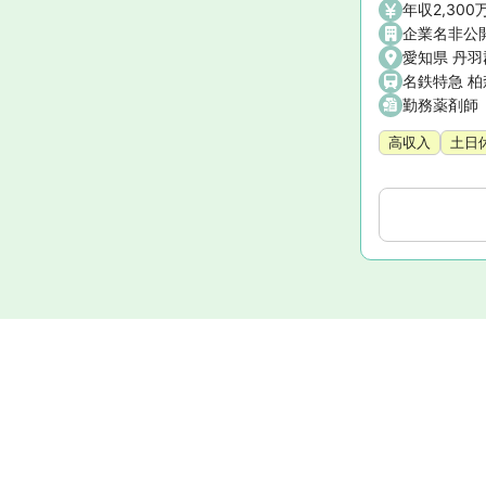
年収2,300
企業名非公
愛知県 丹羽
名鉄特急 柏
勤務薬剤師
高収入
土日