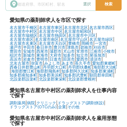
選択
検索
愛知県
の薬剤師求人を市区で探す
名古屋市千種区
|
名古屋市東区
|
名古屋市北区
|
名古屋市西区
|
名古屋市中村区
|
名古屋市中区
|
名古屋市昭和区
|
名古屋市瑞穂区
|
名古屋市熱田区
|
名古屋市中川区
|
名古屋市港区
|
名古屋市南区
|
名古屋市守山区
|
名古屋市緑区
|
名古屋市名東区
|
名古屋市天白区
|
豊橋市
|
岡崎市
|
一宮市
|
瀬戸市
|
半田市
|
春日井市
|
豊川市
|
津島市
|
碧南市
|
刈谷市
|
豊田市
|
安城市
|
西尾市
|
蒲郡市
|
犬山市
|
常滑市
|
江南市
|
小牧市
|
稲沢市
|
新城市
|
東海市
|
大府市
|
知多市
|
知立市
|
尾張旭市
|
高浜市
|
岩倉市
|
豊明市
|
日進市
|
田原市
|
愛西市
|
清須市
|
北名古屋市
|
弥富市
|
みよし市
|
あま市
|
長久手市
|
愛知郡東郷町
|
西春日井郡豊山町
|
丹羽郡大口町
|
丹羽郡扶桑町
|
海部郡大治町
|
海部郡蟹江町
|
海部郡飛島村
|
知多郡阿久比町
|
知多郡東浦町
|
知多郡南知多町
|
知多郡美浜町
|
知多郡武豊町
|
額田郡幸田町
|
北設楽郡設楽町
|
北設楽郡東栄町
|
北設楽郡豊根村
|
愛知県名古屋市中村区の
薬剤師求人を仕事内容
で探す
調剤薬局
|
病院
|
クリニック
|
ドラッグストア(調剤併設)
|
ドラッグストア(OTCのみ)
|
企業
|
その他
愛知県名古屋市中村区の
薬剤師求人を雇用形態
で探す