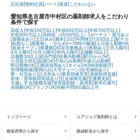
正社員
|
契約社員
|
パート
|
派遣
|
こだわらない
愛知県名古屋市中村区の
薬剤師求人をこだわり
条件で探す
高収入
|
年収500万以上
|
年収600万以上
|
年収700万以上
|
年収800万以上
|
高時給（2500円以上）
|
ボーナス・賞与あり
|
退職金あり
|
土日休み
|
週休2.5日
|
年間休日120日以上
|
駅チカ
|
転勤なし
|
残業無し・少なめ
|
〜18時の職場
|
土日祝も勤務OK
|
新規オープン
|
車通勤OK
|
在宅業務あり
|
夜勤あり
|
1月入職可
|
4月入職可
|
10月入職可
|
年内入職可
|
店舗数10以上
|
店舗数30以上
|
総合門前
|
扶養内勤務
|
週1日からOK
|
小児処方対応
|
副業OK
|
午前のみ勤務
|
午後のみ勤務
|
即日勤務OK
|
正職員登用あり
|
ネイルOK
|
WEB面接可
|
管理職候補
|
夜間のみ
|
大手チェーン
|
住宅補助あり
|
寮・社宅あり
|
託児所あり
|
教育研修充実
|
資格取得支援
|
産休・育休取得実績あり
|
社会保険完備
|
交通費支給
|
引越し手当
|
復職支援
|
管理薬剤師・薬局長
|
新卒応募可
|
未経験OK
|
ブランクOK
|
年齢不問
|
60歳以上可
トップページ
ユアジョブ薬剤師とは
都道府県から探す
路線駅名から探す