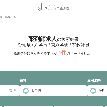
職・募集一覧
薬剤師求人
の検索結果
愛知県 / 刈谷市 / 東刈谷駅 / 契約社員
1
件
検索条件にマッチする求人が
見つかりました！
業種
雇用形態
選択