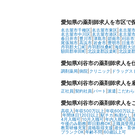
愛知県
の薬剤師求人を市区で
名古屋市千種区
|
名古屋市東区
|
名古屋
名古屋市中川区
|
名古屋市港区
|
名古屋
春日井市
|
豊川市
|
津島市
|
碧南市
|
刈谷市
尾張旭市
|
高浜市
|
岩倉市
|
豊明市
|
日進市
丹羽郡大口町
|
丹羽郡扶桑町
|
海部郡大
額田郡幸田町
|
北設楽郡設楽町
|
北設楽
愛知県刈谷市の
薬剤師求人を
調剤薬局
|
病院
|
クリニック
|
ドラッグスト
愛知県刈谷市の
薬剤師求人を
正社員
|
契約社員
|
パート
|
派遣
|
こだわら
愛知県刈谷市の
薬剤師求人を
高収入
|
年収500万以上
|
年収600万以上
|
年間休日120日以上
|
駅チカ
|
転勤なし
|
4月入職可
|
10月入職可
|
年内入職可
|
店
午後のみ勤務
|
即日勤務OK
|
正職員登用
教育研修充実
|
資格取得支援
|
産休・育
ブランクOK
|
年齢不問
|
60歳以上可