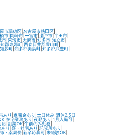
屋市瑞穂区
|
名古屋市熱田区
|
橋市
|
岡崎市
|
一宮市
|
瀬戸市
|
半田市
|
城市
|
東海市
|
大府市
|
知多市
|
知立市
|
愛知郡東郷町
|
西春日井郡豊山町
|
知多町
|
知多郡美浜町
|
知多郡武豊町
|
与あり
|
退職金あり
|
土日休み
|
週休2.5日
OK
|
在宅業務あり
|
夜勤あり
|
1月入職可
|
対応
|
副業OK
|
午前のみ勤務
|
助あり
|
寮・社宅あり
|
託児所あり
|
師・薬局長
|
新卒応募可
|
未経験OK
|