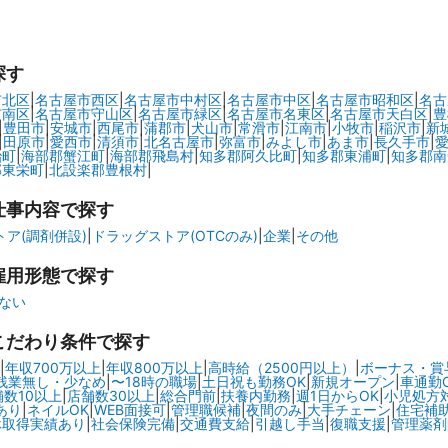
探す
市北区
|
名古屋市西区
|
名古屋市中村区
|
名古屋市中区
|
名古屋市昭和区
|
名古
市南区
|
名古屋市守山区
|
名古屋市緑区
|
名古屋市名東区
|
名古屋市天白区
|
豊
|
豊田市
|
安城市
|
西尾市
|
蒲郡市
|
犬山市
|
常滑市
|
江南市
|
小牧市
|
稲沢市
|
新
|
田原市
|
愛西市
|
清須市
|
北名古屋市
|
弥富市
|
みよし市
|
あま市
|
長久手市
|
治町
|
海部郡蟹江町
|
海部郡飛島村
|
知多郡阿久比町
|
知多郡東浦町
|
知多郡南
郡東栄町
|
北設楽郡豊根村
|
仕事内容で探す
ア(調剤併設)
|
ドラッグストア(OTCのみ)
|
企業
|
その他
雇用形態で探す
ない
こだわり条件で探す
|
年収700万以上
|
年収800万以上
|
高時給（2500円以上）
|
ボーナス・賞
残業無し・少なめ
|
〜18時の職場
|
土日祝も勤務OK
|
新規オープン
|
車通勤
舗数10以上
|
店舗数30以上
|
総合門前
|
扶養内勤務
|
週1日からOK
|
小児処方
あり
|
ネイルOK
|
WEB面接可
|
管理職候補
|
夜間のみ
|
大手チェーン
|
住宅補
休取得実績あり
|
社会保険完備
|
交通費支給
|
引越し手当
|
復職支援
|
管理薬剤