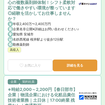
心の複数薬剤師体制！シフト柔軟対
応で働きやすい環境が整っています
◎経験を活かしてお仕事しません
か？
年収2,400万〜2,400万円
企業名非公開※詳細はお問い合わせください♪
愛知県 安城市
名鉄西尾線 桜井駅より徒歩12分駅
勤務薬剤師
高収入
お気に入り
詳細を見る
企業
契約社員
※時給2,000～2,200円【春日部市】
企業｜物流企業における化粧品責任
技術者業務｜土日休｜17:00終業 残