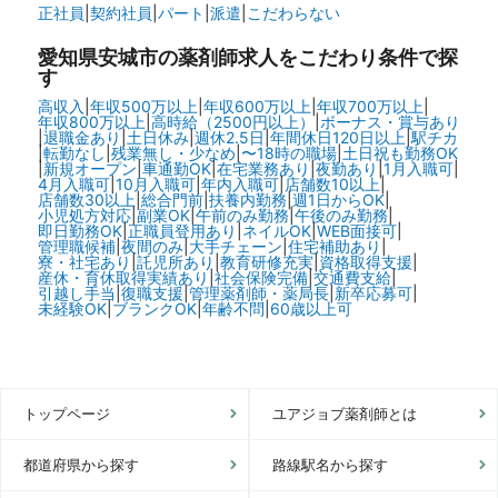
正社員
|
契約社員
|
パート
|
派遣
|
こだわらない
愛知県安城市の
薬剤師求人をこだわり条件で探
す
高収入
|
年収500万以上
|
年収600万以上
|
年収700万以上
|
年収800万以上
|
高時給（2500円以上）
|
ボーナス・賞与あり
|
退職金あり
|
土日休み
|
週休2.5日
|
年間休日120日以上
|
駅チカ
|
転勤なし
|
残業無し・少なめ
|
〜18時の職場
|
土日祝も勤務OK
|
新規オープン
|
車通勤OK
|
在宅業務あり
|
夜勤あり
|
1月入職可
|
4月入職可
|
10月入職可
|
年内入職可
|
店舗数10以上
|
店舗数30以上
|
総合門前
|
扶養内勤務
|
週1日からOK
|
小児処方対応
|
副業OK
|
午前のみ勤務
|
午後のみ勤務
|
即日勤務OK
|
正職員登用あり
|
ネイルOK
|
WEB面接可
|
管理職候補
|
夜間のみ
|
大手チェーン
|
住宅補助あり
|
寮・社宅あり
|
託児所あり
|
教育研修充実
|
資格取得支援
|
産休・育休取得実績あり
|
社会保険完備
|
交通費支給
|
引越し手当
|
復職支援
|
管理薬剤師・薬局長
|
新卒応募可
|
未経験OK
|
ブランクOK
|
年齢不問
|
60歳以上可
トップページ
ユアジョブ薬剤師とは
都道府県から探す
路線駅名から探す