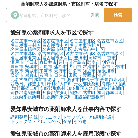
薬剤師求人を都道府県・市区町村・駅名で探す
選択
検索
愛知県
の薬剤師求人を市区で探す
名古屋市千種区
|
名古屋市東区
|
名古屋市北区
|
名古屋市西区
|
名古屋市中村区
|
名古屋市中区
|
名古屋市昭和区
|
名古屋市瑞穂区
|
名古屋市熱田区
|
名古屋市中川区
|
名古屋市港区
|
名古屋市南区
|
名古屋市守山区
|
名古屋市緑区
|
名古屋市名東区
|
名古屋市天白区
|
豊橋市
|
岡崎市
|
一宮市
|
瀬戸市
|
半田市
|
春日井市
|
豊川市
|
津島市
|
碧南市
|
刈谷市
|
豊田市
|
安城市
|
西尾市
|
蒲郡市
|
犬山市
|
常滑市
|
江南市
|
小牧市
|
稲沢市
|
新城市
|
東海市
|
大府市
|
知多市
|
知立市
|
尾張旭市
|
高浜市
|
岩倉市
|
豊明市
|
日進市
|
田原市
|
愛西市
|
清須市
|
北名古屋市
|
弥富市
|
みよし市
|
あま市
|
長久手市
|
愛知郡東郷町
|
西春日井郡豊山町
|
丹羽郡大口町
|
丹羽郡扶桑町
|
海部郡大治町
|
海部郡蟹江町
|
海部郡飛島村
|
知多郡阿久比町
|
知多郡東浦町
|
知多郡南知多町
|
知多郡美浜町
|
知多郡武豊町
|
額田郡幸田町
|
北設楽郡設楽町
|
北設楽郡東栄町
|
北設楽郡豊根村
|
愛知県安城市の
薬剤師求人を仕事内容で探す
調剤薬局
|
病院
|
クリニック
|
ドラッグストア(調剤併設)
|
ドラッグストア(OTCのみ)
|
企業
|
その他
愛知県安城市の
薬剤師求人を雇用形態で探す