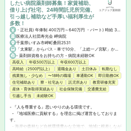
したい病院薬剤師募集！家賃補助、
借り上げ社宅、24時間託児所完備、
引っ越し補助など手厚い福利厚生が
多数！
・正社員) 年俸制 400万円～640万円 ・パート) 時給 3,000円
医療法人社団寿光会 岬病院
千葉県いすみ市岬町桑田2531
「太東駅」からバス・車で10分、「上総一ノ宮駅」から車で20分
- 薬剤師資格をお持ちの方 - 病院未経験OK
高収入
年収500万以上
年収600万以上
高時給（2500円以上）
退職金あり
土日休み
転勤なし
残業無し・少なめ
〜18時の職場
車通勤OK
即日勤務OK
住宅補助あり
寮・社宅あり
託児所あり
教育研修充実
産休・育休取得実績あり
社会保険完備
交通費支給
引越し手当
未経験OK
- 『人を尊重する』思いやりのある環境です。

  - 『地域医療に貢献する』を理念に掲げ運営をしておりま
す。

  - 海岸や森林など自然環境豊かな立地で、地域に根差しなが