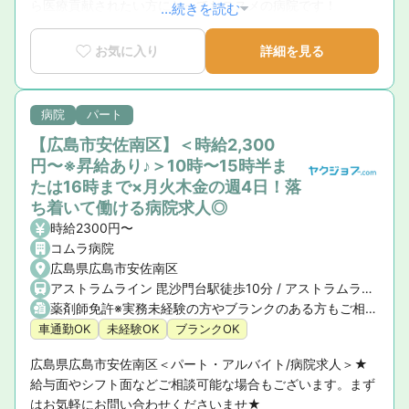
ら医療貢献されたい方にとっておススメの病院です！
...続きを読む
お気に入り
詳細を見る
病院
パート
【広島市安佐南区】＜時給2,300
円〜※昇給あり♪＞10時〜15時半ま
たは16時まで×月火木金の週4日！落
ち着いて働ける病院求人◎
時給2300円〜
コムラ病院
広島県広島市安佐南区
アストラムライン 毘沙門台駅徒歩10分 / アストラムライン 安東駅徒歩11分
薬剤師免許※実務未経験の方やブランクのある方もご相談ください。
車通勤OK
未経験OK
ブランクOK
広島県広島市安佐南区＜パート・アルバイト/病院求人＞★
給与面やシフト面などご相談可能な場合もございます。まず
はお気軽にお問い合わせくださいませ★