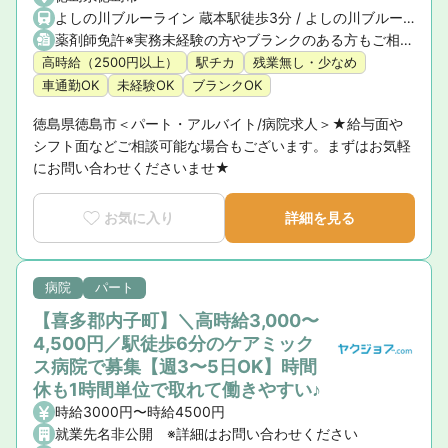
よしの川ブルーライン 蔵本駅徒歩3分 / よしの川ブルーライン 鮎喰駅車6分 / JR高徳線 佐古駅車8分
薬剤師免許※実務未経験の方やブランクのある方もご相談ください。
高時給（2500円以上）
駅チカ
残業無し・少なめ
車通勤OK
未経験OK
ブランクOK
徳島県徳島市＜パート・アルバイト/病院求人＞★給与面や
シフト面などご相談可能な場合もございます。まずはお気軽
にお問い合わせくださいませ★
お気に入り
詳細を見る
病院
パート
【喜多郡内子町】＼高時給3,000〜
4,500円／駅徒歩6分のケアミック
ス病院で募集【週3〜5日OK】時間
休も1時間単位で取れて働きやすい♪
時給3000円〜時給4500円
就業先名非公開 ※詳細はお問い合わせください