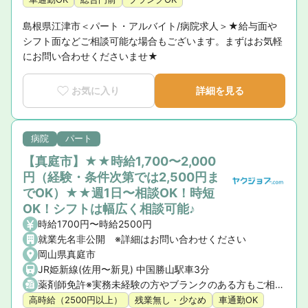
島根県江津市＜パート・アルバイト/病院求人＞★給与面や
シフト面などご相談可能な場合もございます。まずはお気軽
にお問い合わせくださいませ★
お気に入り
詳細を見る
病院
パート
【真庭市】★★時給1,700〜2,000
円（経験・条件次第では2,500円ま
でOK）★★週1日〜相談OK！時短
OK！シフトは幅広く相談可能♪
時給1700円〜時給2500円
就業先名非公開 ※詳細はお問い合わせください
岡山県真庭市
JR姫新線(佐用〜新見) 中国勝山駅車3分
薬剤師免許※実務未経験の方やブランクのある方もご相談ください。
高時給（2500円以上）
残業無し・少なめ
車通勤OK