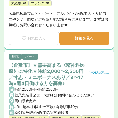
未経験OK
ブランクOK
広島県広島市西区＜パート・アルバイト/病院求人＞★給与
面やシフト面などご相談可能な場合もございます。まずはお
気軽にお問い合わせくださいませ★
お気に入り
詳細を見る
病院
パート
【倉敷市】★需要高まる《精神科医
療》に特化★時給2,000〜2,500円
／寸志・ミニボーナスあり／9〜17
時×週4日働ける方を募集♪
時給2000円〜時給2500円
就業先名非公開 ※詳細はお問い合わせください
岡山県倉敷市
JR山陽本線(岡山〜三原) 倉敷駅車10分
薬剤師免許※病院での実務経験者