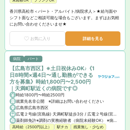
未経験OK
ブランクOK
香川県高松市＜パート・アルバイト/病院求人＞★給与面や
シフト面などご相談可能な場合もございます。まずはお気軽
にお問い合わせくださいませ★
お気に入り
詳細を見る
病院
パート
【広島市西区】※土日祝休みOK♪《1
日8時間×週4日〜通し勤務ができる
方を募集》時給1,800円〜2,500円
｜天満町駅近くの病院です◎
時給1800円〜時給2500円
就業先名非公開 ※詳細はお問い合わせください
広島県広島市西区
広電２号線(宮島線) 天満町駅徒歩3分 / 広電２号線(宮島線) 観音町駅徒歩4分 / 広電３号線 小網町駅徒歩6分
薬剤師免許※調剤の実務経験者（病院未経験OK） ※病院の実務経験者は優遇！
高時給（2500円以上）
駅チカ
残業無し・少なめ