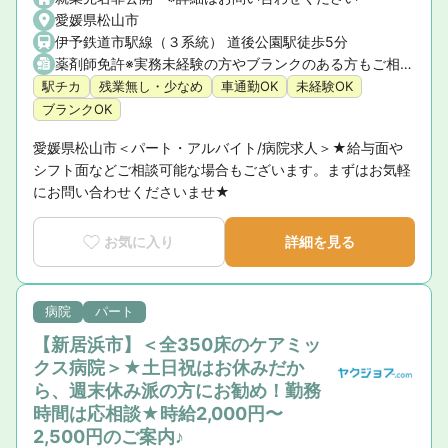
愛媛県松山市
伊予鉄道市駅線（３系統） 道後公園駅徒歩5分
薬剤師免許※実務未経験の方やブランクのある方もご相談ください。
駅チカ
残業無し・少なめ
車通勤OK
未経験OK
ブランクOK
愛媛県松山市＜パート・アルバイト/病院求人＞★給与面や
シフト面などご相談可能な場合もございます。まずはお気軽
にお問い合わせくださいませ★
お気に入り
詳細を見る
病院
パート
【新居浜市】＜全350床のケアミッ
クス病院＞★土日祝はお休みだか
ら、週末休み派の方にお勧め！勤務
時間は応相談★時給2,000円〜
2,500円のご案内♪