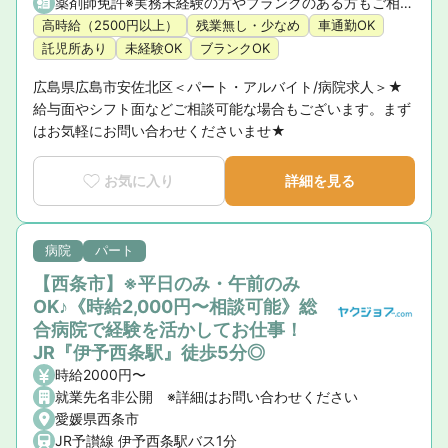
薬剤師免許※実務未経験の方やブランクのある方もご相談ください。
高時給（2500円以上）
残業無し・少なめ
車通勤OK
託児所あり
未経験OK
ブランクOK
広島県広島市安佐北区＜パート・アルバイト/病院求人＞★
給与面やシフト面などご相談可能な場合もございます。まず
はお気軽にお問い合わせくださいませ★
お気に入り
詳細を見る
病院
パート
【西条市】※平日のみ・午前のみ
OK♪《時給2,000円〜相談可能》総
合病院で経験を活かしてお仕事！
JR『伊予西条駅』徒歩5分◎
時給2000円〜
就業先名非公開 ※詳細はお問い合わせください
愛媛県西条市
JR予讃線 伊予西条駅バス1分