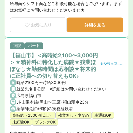
給与面やシフト面などご相談可能な場合もございます。まず
はお気軽にお問い合わせくださいませ★
お気に入り
詳細を見る
病院
パート
【福山市】＜高時給2,100〜3,000円
＞★精神科に特化した病院★残業ほ
ぼなし★勤務時間は応相談★将来的
に正社員への切り替えもOK♪
時給2100円〜時給3000円
就業先名非公開 ※詳細はお問い合わせください
広島県福山市
JR山陽本線(岡山〜三原) 福山駅車23分
薬剤師免許※調剤の実務経験者
高時給（2500円以上）
残業無し・少なめ
車通勤OK
未経験OK
ブランクOK