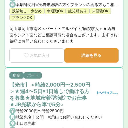
薬剤師免許※実務未経験の方やブランクのある方もご相談ください。
残業無し・少なめ
車通勤OK
託児所あり
未経験OK
ブランクOK
岡山県岡山市南区＜パート・アルバイト/病院求人＞★給与
面やシフト面などご相談可能な場合もございます。まずはお
気軽にお問い合わせくださいませ★
お気に入り
詳細を見る
病院
パート
【光市】＜時給2,000円〜2,500円
＞★週4〜5日×1日通しで働ける方
を募集★地域密着型病院でお仕事
★JR光駅から車で5分♪
時給2000円〜時給2500円
就業先名非公開 ※詳細はお問い合わせください
山口県光市