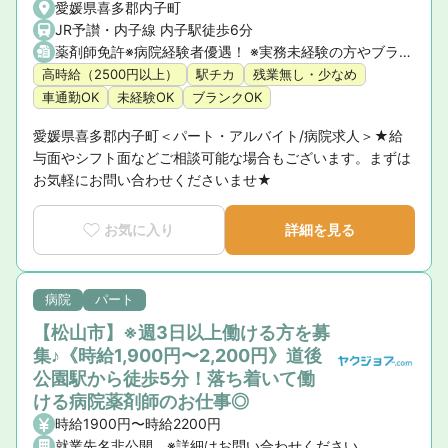
愛媛県喜多郡内子町
JR予讃・内子線 内子駅徒歩6分
薬剤師免許※病院経験者優遇！ ※実務未経験の方やブランクのある方もご相談ください。
高時給（2500円以上）
駅チカ
残業無し・少なめ
車通勤OK
未経験OK
ブランクOK
愛媛県喜多郡内子町＜パート・アルバイト/病院求人＞★給
与面やシフト面などご相談可能な場合もございます。まずは
お気軽にお問い合わせくださいませ★
お気に入り
詳細を見る
病院
パート
【松山市】※週3日以上働ける方を募
集♪《時給1,900円〜2,200円》道後
公園駅から徒歩5分！落ち着いて働
ける病院薬剤師のお仕事◎
時給1900円〜時給2200円
就業先名非公開 ※詳細はお問い合わせください