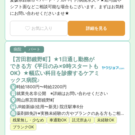
シフト面などご相談可能な場合もございます。まずはお気軽
にお問い合わせくださいませ★
お気に入り
詳細を見る
病院
パート
【苫田郡鏡野町】★1日通し勤務が
できる方《平日のみ×9時スタートも
OK》★幅広い科目を診療するケアミ
ックス病院♪
時給1800円〜時給2200円
就業先名非公開 ※詳細はお問い合わせください
岡山県苫田郡鏡野町
JR姫新線(佐用〜新見) 院庄駅車6分
薬剤師免許※実務未経験の方やブランクのある方もご相談ください。
残業無し・少なめ
車通勤OK
託児所あり
未経験OK
ブランクOK