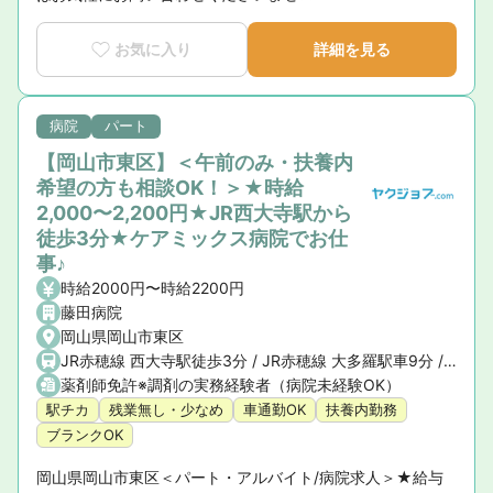
お気に入り
詳細を見る
病院
パート
【岡山市東区】＜午前のみ・扶養内
希望の方も相談OK！＞★時給
2,000〜2,200円★JR西大寺駅から
徒歩3分★ケアミックス病院でお仕
事♪
時給2000円〜時給2200円
藤田病院
岡山県岡山市東区
JR赤穂線 西大寺駅徒歩3分 / JR赤穂線 大多羅駅車9分 / JR赤穂線 大富駅車9分
薬剤師免許※調剤の実務経験者（病院未経験OK）
駅チカ
残業無し・少なめ
車通勤OK
扶養内勤務
ブランクOK
岡山県岡山市東区＜パート・アルバイト/病院求人＞★給与