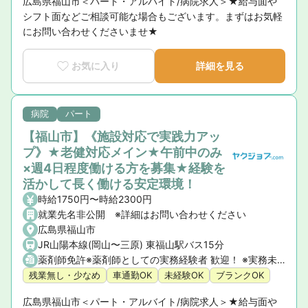
広島県福山市＜パート・アルバイト/病院求人＞★給与面や
シフト面などご相談可能な場合もございます。まずはお気軽
にお問い合わせくださいませ★
お気に入り
詳細を見る
病院
パート
【福山市】《施設対応で実践力アッ
プ》★老健対応メイン★午前中のみ
×週4日程度働ける方を募集★経験を
活かして長く働ける安定環境！
時給1750円〜時給2300円
就業先名非公開 ※詳細はお問い合わせください
広島県福山市
JR山陽本線(岡山〜三原) 東福山駅バス15分
薬剤師免許※薬剤師としての実務経験者 歓迎！ ※実務未経験の方やブランクのある方もご相談ください。 ※車の運転免許をお持ちの方歓迎！
残業無し・少なめ
車通勤OK
未経験OK
ブランクOK
広島県福山市＜パート・アルバイト/病院求人＞★給与面や