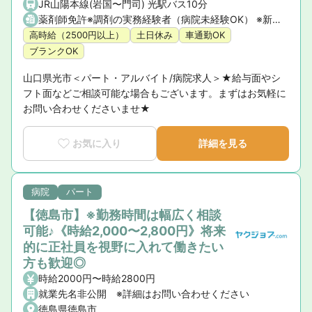
JR山陽本線(岩国〜門司) 光駅バス10分
薬剤師免許※調剤の実務経験者（病院未経験OK） ※新卒社員・第二新卒の方も相談OK！ ※電子カルテのため、ＰＣの入力操作ができる方
高時給（2500円以上）
土日休み
車通勤OK
ブランクOK
山口県光市＜パート・アルバイト/病院求人＞★給与面やシ
フト面などご相談可能な場合もございます。まずはお気軽に
お問い合わせくださいませ★
お気に入り
詳細を見る
病院
パート
【徳島市】※勤務時間は幅広く相談
可能♪《時給2,000〜2,800円》将来
的に正社員を視野に入れて働きたい
方も歓迎◎
時給2000円〜時給2800円
就業先名非公開 ※詳細はお問い合わせください
徳島県徳島市