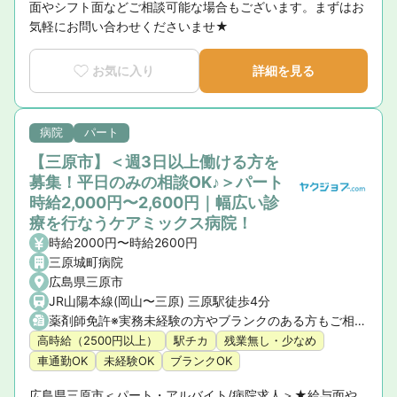
面やシフト面などご相談可能な場合もございます。まずはお
気軽にお問い合わせくださいませ★
お気に入り
詳細を見る
病院
パート
【三原市】＜週3日以上働ける方を
募集！平日のみの相談OK♪＞パート
時給2,000円〜2,600円｜幅広い診
療を行なうケアミックス病院！
時給2000円〜時給2600円
三原城町病院
広島県三原市
JR山陽本線(岡山〜三原) 三原駅徒歩4分
薬剤師免許※実務未経験の方やブランクのある方もご相談ください。
高時給（2500円以上）
駅チカ
残業無し・少なめ
車通勤OK
未経験OK
ブランクOK
広島県三原市＜パート・アルバイト/病院求人＞★給与面や