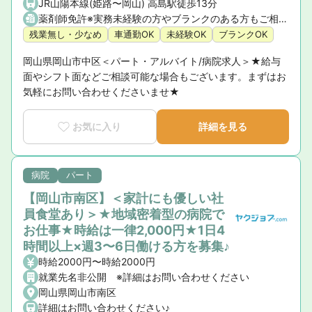
JR山陽本線(姫路〜岡山) 高島駅徒歩13分
薬剤師免許※実務未経験の方やブランクのある方もご相談ください。
残業無し・少なめ
車通勤OK
未経験OK
ブランクOK
岡山県岡山市中区＜パート・アルバイト/病院求人＞★給与
面やシフト面などご相談可能な場合もございます。まずはお
気軽にお問い合わせくださいませ★
お気に入り
詳細を見る
病院
パート
【岡山市南区】＜家計にも優しい社
員食堂あり＞★地域密着型の病院で
お仕事★時給は一律2,000円★1日4
時間以上×週3〜6日働ける方を募集♪
時給2000円〜時給2000円
就業先名非公開 ※詳細はお問い合わせください
岡山県岡山市南区
詳細はお問い合わせください♪