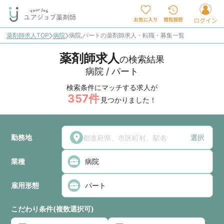
薬剤師求人TOP
病院
病院,パートの薬剤師求人・転職・募集一覧
薬剤師求人
の検索結果
病院 / パート
検索条件にマッチする求人が
357
件
見つかりました！
勤務地
選択
業種
雇用形態
こだわり条件(複数選択可)