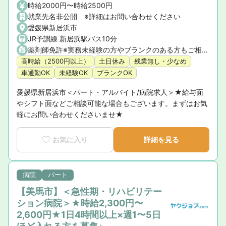
時給2000円〜時給2500円
就業先名非公開 ※詳細はお問い合わせください
愛媛県新居浜市
JR予讃線 新居浜駅バス10分
薬剤師免許※実務未経験の方やブランクのある方もご相談ください。
高時給（2500円以上）
土日休み
残業無し・少なめ
車通勤OK
未経験OK
ブランクOK
愛媛県新居浜市＜パート・アルバイト/病院求人＞★給与面
やシフト面などご相談可能な場合もございます。まずはお気
軽にお問い合わせくださいませ★
お気に入り
詳細を見る
病院
パート
【美馬市】＜急性期・リハビリテー
ション病院＞★時給2,300円〜
2,600円★1日4時間以上×週1〜5日