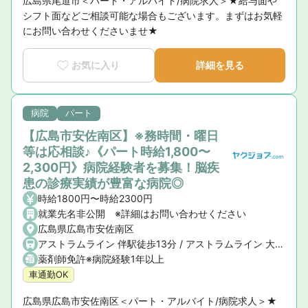
広島県尾道市＜パート・アルバイト/病院求人＞★給与面や
シフト面などご相談可能な場合もございます。まずはお気軽
にお問い合わせくださいませ★
お気に入り
詳細を見る
病院
パート
【広島市安佐南区】※務時間・曜日
等は応相談♪《パート時給1,800〜
2,300円》病院経験者を募集！脳疾
患の診療実績が豊富な病院◎
時給1800円〜時給2300円
就業先名非公開 ※詳細はお問い合わせください
広島県広島市安佐南区
アストラムライン 伴駅徒歩13分 / アストラムライン 大原駅車4分
薬剤師免許※病院経験1年以上
車通勤OK
広島県広島市安佐南区＜パート・アルバイト/病院求人＞★