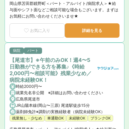
岡山県苫田郡鏡野町＜パート・アルバイト/病院求人＞★給
与面やシフト面などご相談可能な場合もございます。まずは
お気軽にお問い合わせくださいませ★
お気に入り
詳細を見る
病院
パート
【尾道市】※午前のみOK！週4〜5
日勤務ができる方を募集♪《時給
2,000円〜相談可能》残業少なめ／
病院未経験OK！
時給2000円〜
就業先名非公開 ※詳細はお問い合わせください
広島県尾道市
JR山陽本線(岡山〜三原) 尾道駅徒歩15分
薬剤師免許※調剤の実務経験者（病院未経験OK）
残業無し・少なめ
車通勤OK
未経験OK
ブランクOK