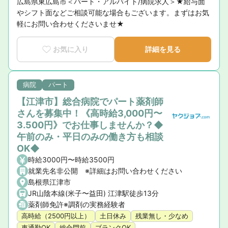
広島県東広島市＜パート・アルバイト/病院求人＞★給与面
やシフト面などご相談可能な場合もございます。まずはお気
軽にお問い合わせくださいませ★
お気に入り
詳細を見る
病院
パート
【江津市】総合病院でパート薬剤師
さんを募集中！《高時給3,000円〜
3.500円》でお仕事しませんか？◆
午前のみ・平日のみの働き方も相談
OK◆
時給3000円〜時給3500円
就業先名非公開 ※詳細はお問い合わせください
島根県江津市
JR山陰本線(米子〜益田) 江津駅徒歩13分
薬剤師免許※調剤の実務経験者
高時給（2500円以上）
土日休み
残業無し・少なめ
車通勤OK
総合門前
ブランクOK