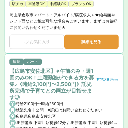
駅チカ
車通勤OK
未経験OK
ブランクOK
岡山県倉敷市＜パート・アルバイト/病院求人＞★給与面や
シフト面などご相談可能な場合もございます。まずはお気軽
にお問い合わせくださいませ★
お気に入り
詳細を見る
病院
パート
【広島市安佐北区】※午前のみ・週1
回のみOK！土曜勤務ができる方を募
集♪《時給2,100円〜2,500円》託児
所完備で子育てとの両立が目指せま
す◎
時給2100円〜時給2500円
就業先名非公開 ※詳細はお問い合わせください
広島県広島市安佐北区
JR芸備線 下深川駅徒歩12分 / JR芸備線 中深川駅徒歩16分