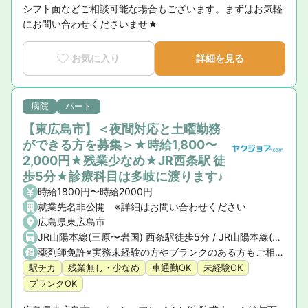
シフト面などご相談可能な場合もございます。まずはお気軽
にお問い合わせくださいませ★
お気に入り
詳細を見る
病院
パート
【東広島市】＜夜間対応と土曜勤務
ができる方を募集＞★時給1,800〜
2,000円★残業少なめ★JR西条駅 徒
歩5分★診療科目は多岐に渡ります♪
時給1800円〜時給2000円
就業先名非公開 ※詳細はお問い合わせください
広島県東広島市
JR山陽本線(三原〜岩国) 西条駅徒歩5分 / JR山陽本線(三原〜岩国) 寺家駅車8分
薬剤師免許※実務未経験の方やブランクのある方もご相談ください。
駅チカ
残業無し・少なめ
車通勤OK
未経験OK
ブランクOK