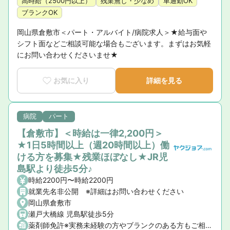
高時給（2500円以上）
残業無し・少なめ
車通勤OK
ブランクOK
岡山県倉敷市＜パート・アルバイト/病院求人＞★給与面や
シフト面などご相談可能な場合もございます。まずはお気軽
にお問い合わせくださいませ★
お気に入り
詳細を見る
病院
パート
【倉敷市】＜時給は一律2,200円＞
★1日5時間以上（週20時間以上）働
ける方を募集★残業ほぼなし★JR児
島駅より徒歩5分♪
時給2200円〜時給2200円
就業先名非公開 ※詳細はお問い合わせください
岡山県倉敷市
瀬戸大橋線 児島駅徒歩5分
薬剤師免許※実務未経験の方やブランクのある方もご相談ください。