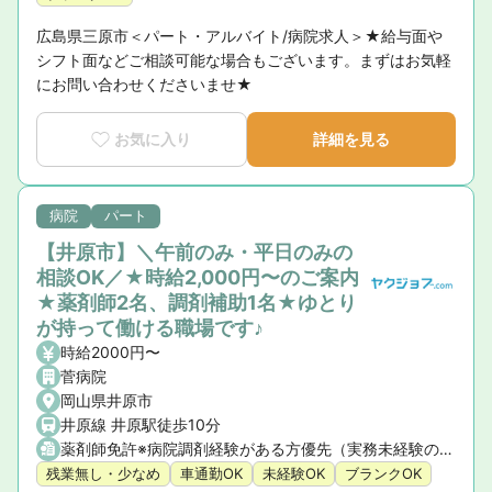
広島県三原市＜パート・アルバイト/病院求人＞★給与面や
シフト面などご相談可能な場合もございます。まずはお気軽
にお問い合わせくださいませ★
お気に入り
詳細を見る
病院
パート
【井原市】＼午前のみ・平日のみの
相談OK／★時給2,000円〜のご案内
★薬剤師2名、調剤補助1名★ゆとり
が持って働ける職場です♪
時給2000円〜
菅病院
岡山県井原市
井原線 井原駅徒歩10分
薬剤師免許※病院調剤経験がある方優先（実務未経験の方やブランクのある方もご相談ください） ※車の運転免許をお持ちの方歓迎！
残業無し・少なめ
車通勤OK
未経験OK
ブランクOK