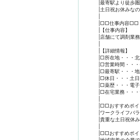
|最寄駅より徒歩圏
|土日祝お休みなの
|

|□□仕事内容□□

|【仕事内容】

|店舗にて調剤業務
|

|【詳細情報】

|□所在地・・・北
|□営業時間・・・平
|□最寄駅・・・地
|□休日・・・土日
|□薬歴・・・電子

|□在宅業務・・・
|

|□□おすすめポイン
|ワークライフバラ
|貴重な土日祝休
|

|□□おすすめポイン