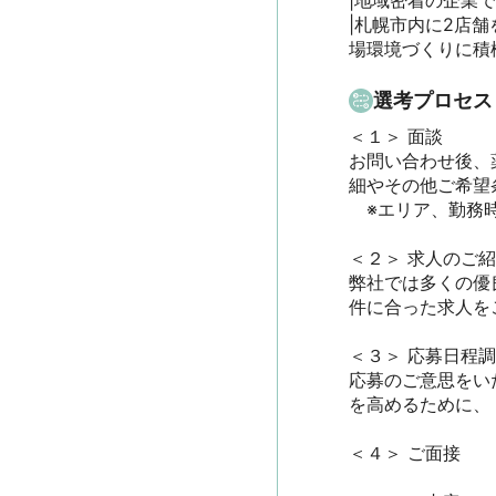
|地域密着の企業です
|札幌市内に2店
場環境づくりに積
選考プロセス
＜１＞ 面談　

お問い合わせ後、
細やその他ご希望条
　※エリア、勤務時
＜２＞ 求人のご紹介
弊社では多くの優
件に合った求人をご
＜３＞ 応募日程調整
応募のご意思をい
を高めるために、
＜４＞ ご面接
