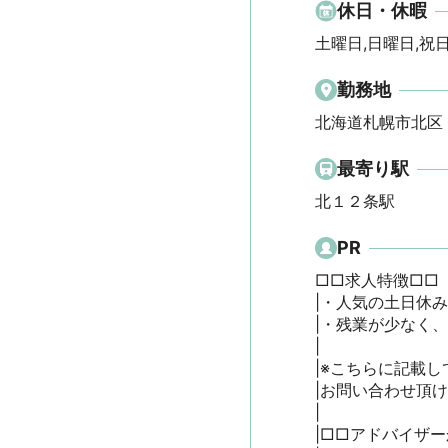
休日・休暇
土曜日,日曜日,祝
勤務地
北海道札幌市北区
最寄り駅
北１２条駅
PR
□□求人特徴□□

|・人気の土日休み
|・残業が少なく、
|

|※こちらに記載し
|お問い合わせ頂
|

|□□アドバイザー