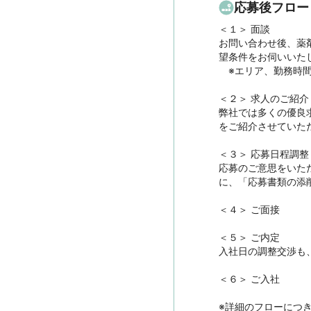
応募後フロー
＜１＞ 面談　

お問い合わせ後、薬
望条件をお伺いいたし
　※エリア、勤務時
＜２＞ 求人のご紹介　
弊社では多くの優良
をご紹介させていただ
＜３＞ 応募日程調整

応募のご意思をいた
に、「応募書類の添
＜４＞ ご面接

＜５＞ ご内定

入社日の調整交渉も
＜６＞ ご入社

※詳細のフローにつ