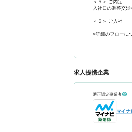
＜５＞ ご内定

入社日の調整交渉も
＜６＞ ご入社

※詳細のフローに
求人提携企業
適正認定事業者
マイナ