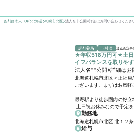
薬剤師求人TOP
北海道
札幌市北区
法人名非公開※詳細はお問い合わせくださ
調剤薬局
正社員
適正認定事
★年収516万円可★土
イフバランスを取りやす
法人名非公開※詳細はお
北海道札幌市北区＜正社員
ございます。まずはお気軽に
最寄駅より徒歩圏内の好立地
 土日祝お休みなので予定
勤務地
北海道札幌市北区 北１２条
給与